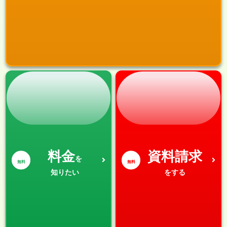
料金
資料請求
を
無料
無料
知りたい
をする