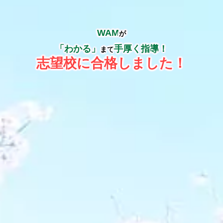
WAM
が
「わかる」
手厚く指導！
まで
志望校に合格しました！