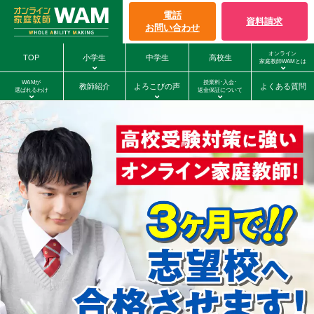
電話
資料請求
お問い合わせ
オンライン
TOP
小学生
中学生
高校生
家庭教師WAMとは
WAMが
授業料･入会･
教師紹介
よろこびの声
よくある質問
選ばれるわけ
返金保証について