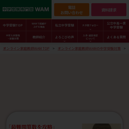
電話
資料請求
お問い合わせ
公立中高一貫
WAMで成績が
中学受験TOP
私立中学受験
大手塾フォロー
中学受験
上がる理由
中学入試情報
入会･返金保証
教師紹介
よろこびの声
よくある質問
・受験対策
について
オンライン家庭教師WAM TOP
オンライン家庭教師WAMの中学受験対策
最難関算数を攻略