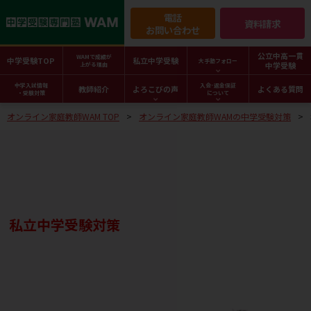
電話
資料請求
お問い合わせ
公立中高一貫
WAMで成績が
中学受験TOP
私立中学受験
大手塾フォロー
中学受験
上がる理由
中学入試情報
入会･返金保証
教師紹介
よろこびの声
よくある質問
・受験対策
について
オンライン家庭教師WAM TOP
オンライン家庭教師WAMの中学受験対策
私立中学受験対策