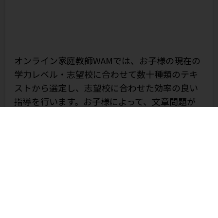
オンライン家庭教師WAMでは、お子様の現在の
学力レベル・志望校に合わせて数十種類のテキ
ストから選定し、志望校に合わせた効率の良い
指導を行います。お子様によって、文章問題が
苦手、計算問題が苦手、読解問題が苦手、図表
問題が苦手、など苦手な単元はバラバラです。
お子様の状況に合わせたカリキュラムを作成
し、厳選した講師が指導を行うことで、最短ル
ートでの合格を目指します。