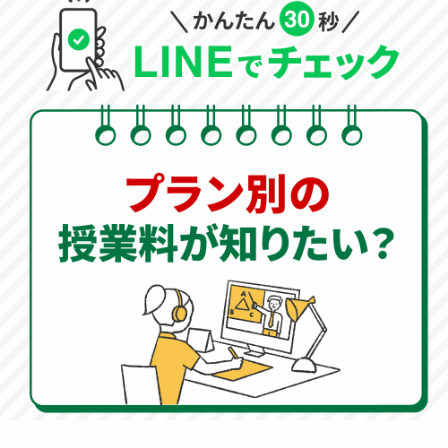
契約書面を受領した日から８日間は、いつでも事由の
如何を問わずに書面によりこの契約の解除を行うこと
ができます。この場合、お客様は解約金等を支払う必
要はありません。当社が、お客様に不実のことを告げ
る行為をにより誤認をし、又は威迫したことにより困
惑し、これらによりクーリングオフが妨害された場合
は、お客様は、改めて当社からクーリングオフからで
きる旨を記載した書面を受領し、当社より説明を受け
た日から起算して８日間以内であれば、クーリングオ
フをすることが出来ます。
動作環境
①iPad 第5世代以上（モデル番号：A1822以降）
②iPad Air2 以上（モデル番号：A1566以降）
③iPad Pro 第1世代以上