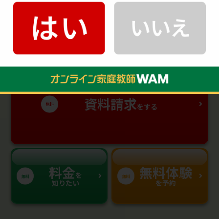
30秒
＼入力はカンタン
／
資料請求
無料
をする
料金
無料体験
を
無料
無料
知りたい
を予約