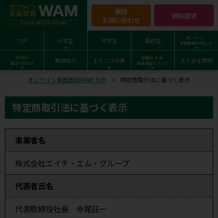
電話
資料請求
お問い合わせ
オンライン
TOP
小学生
中学生
高校生
家庭教師WAMとは
WAMが
授業料･入会･
教師紹介
よろこびの声
よくある質問
選ばれるわけ
返金保証について
オンライン家庭教師WAM TOP
特定商取引法に基づく表示
特定商取引法に基づく表示
事業者名
株式会社エイチ・エム・グループ
代表者氏名
代表取締役社長 寺尾荘一