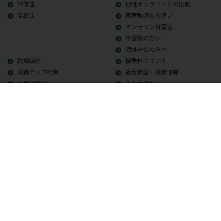
中学生
他社オンラインとの比較
高校生
家庭教師との違い
オンライン自習室
不登校の方へ
海外在住の方へ
教師紹介
授業料について
成績アップの声
返金保証・成績保障
合格体験記
入会の流れ
よくある質問
ワムノート
会社概要
プライバシーポリシー
特定商取引法に基づく表示
オンライン家庭教師募集
Copyright © 2026 Whole Ability Making WAM. All Rights Reserved.