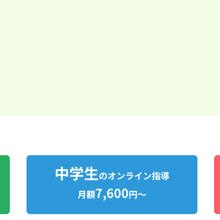
中学生
のオンライン指導
7,600
月額
円～