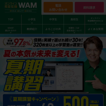
電話
資料請求
お問い合わせ
オンライン
TOP
小学生
中学生
高校生
家庭教師WAMとは
WAMが
授業料･入会･
教師紹介
よろこびの声
よくある質問
選ばれるわけ
返金保証について