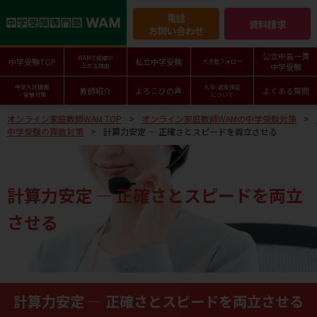
電話
資料請求
お問い合わせ
公立中高一貫
WAMで成績が
中学受験TOP
私立中学受験
大手塾フォロー
中学受験
上がる理由
中学入試情報
入会･返金保証
教師紹介
よろこびの声
よくある質問
・受験対策
について
オンライン家庭教師WAM TOP
オンライン家庭教師WAMの中学受験対策
中学受験の算数対策
計算力安定 ― 正確さとスピードを両立させる
計算力安定 ― 正確さとスピードを両立
させる
計算力安定 ― 正確さとスピードを両立させる