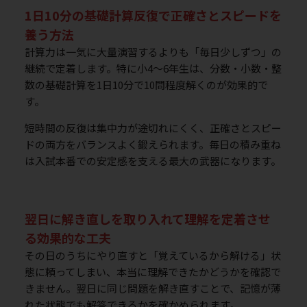
1日10分の基礎計算反復で正確さとスピードを
養う方法
計算力は一気に大量演習するよりも「毎日少しずつ」の
継続で定着します。特に小4〜6年生は、分数・小数・整
数の基礎計算を1日10分で10問程度解くのが効果的で
す。
短時間の反復は集中力が途切れにくく、正確さとスピー
ドの両方をバランスよく鍛えられます。毎日の積み重ね
は入試本番での安定感を支える最大の武器になります。
翌日に解き直しを取り入れて理解を定着させ
る効果的な工夫
その日のうちにやり直すと「覚えているから解ける」状
態に頼ってしまい、本当に理解できたかどうかを確認で
きません。翌日に同じ問題を解き直すことで、記憶が薄
れた状態でも解答できるかを確かめられます。