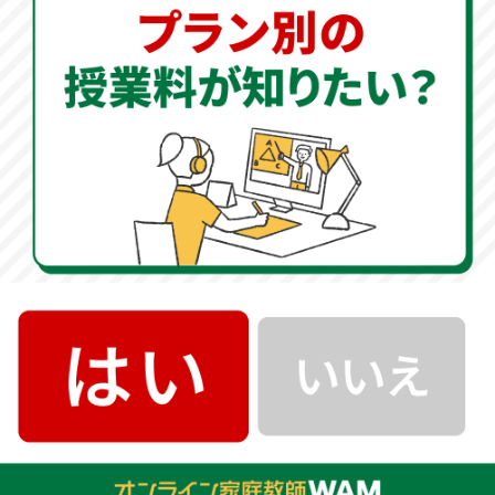
らずに取り組めます。途中式を残すことは正確性だけで
なく精神面の安定にも効果的です。
時間を意識した計算練習で集中力と本
番対応力を鍛える
制限時間付き計算トレーニングで集中力を高
め試験に強くなる
普段の練習に「10問を5分以内」といった制限時間を設
けると、試験本番に近い緊張感を味わえます。時間を意
識することで集中力が高まり、余計な手戻りも減りま
す。