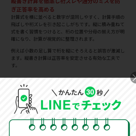
縦書き計算を徹底し桁ズレや通分のミスを防
ぎ正答率を高める
計算式を横に並べると数字が混同しやすく、計算手順の
飛ばしや桁ズレを引き起こしがちです。縦に積み重ねて
式を書く習慣をつけると、桁の位置や分母の揃え方が明
確になり、計算が視覚的に整理されます。
例えば小数の足し算で桁を縦にそろえると誤答が激減し
ます。縦書き計算は正答率を安定させる有効な工夫で
す。
途中式を残す習慣で見直しが容易になり答案
作成に自信を持てる
途中式をしっかり残しておけば、後からの見直しが容易
になります。間違いが見つかっても訂正がスムーズにで
きるため、答案全体に対する安心感が増します。
「確実に解けた」という実感が生まれると、本番でも焦