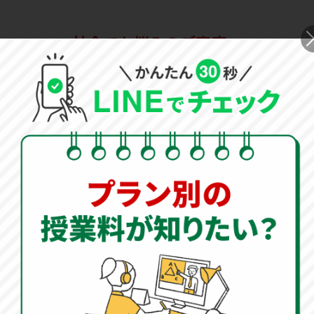
社会でお悩みのご家庭へ
社会は「覚えているつもりなのに得点につながらな
い」と悩むケースが多い教科です。地理で地図や統
計が読めない、歴史で出来事の流れをつかめない、
公民で時事と結びつけられないなど、お子さまによ
って課題はさまざまです。
社会の成績が伸び悩む背景には、大きく四つの要因
があります。まず、地理・歴史・公民の知識が断片
的で体系化されていない「土台の弱さ」。次に、資
料や統計を読み取って答えに結びつける「資料活用
力の不足」。さらに、歴史の因果関係や流れを押さ
えられない「理解の浅さ」。そして最後に、覚えた