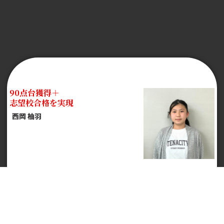
90点台獲得＋
志望校合格を実現
西岡 柚羽
桐蔭中学校