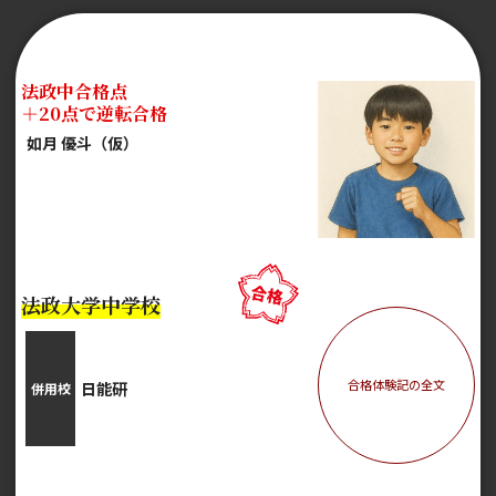
法政中合格点
＋20点で逆転合格
如月 優斗（仮）
法政大学中学校
合格体験記の全文
日能研
併用校