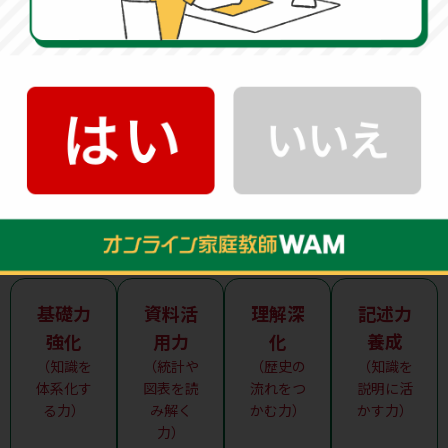
知識を記述や説明で活かせない「アウトプット不
足」です。
こうした課題は自然に解決することは少なく、正し
い勉強法を取り入れることで改善していきます。以下
のページでは、それぞれの課題に応じた具体的な対
策をご紹介しています。ぜひお子さまの状況に合っ
たページをご覧いただき、社会の得点力アップにつ
なげてください。
基礎力
資料活
理解深
記述力
強化
用力
化
養成
（知識を
（統計や
（歴史の
（知識を
体系化す
図表を読
流れをつ
説明に活
る力）
み解く
かむ力）
かす力）
力）