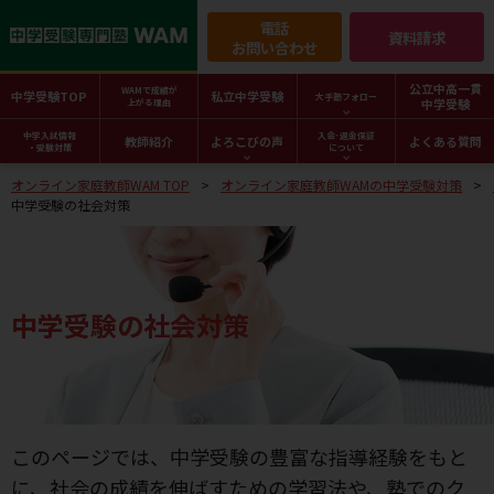
電話
資料請求
お問い合わせ
公立中高一貫
WAMで成績が
中学受験TOP
私立中学受験
大手塾フォロー
中学受験
上がる理由
中学入試情報
入会･返金保証
教師紹介
よろこびの声
よくある質問
・受験対策
について
オンライン家庭教師WAM TOP
オンライン家庭教師WAMの中学受験対策
中学受験の社会対策
中学受験の社会対策
このページでは、中学受験の豊富な指導経験をもと
に、社会の成績を伸ばすための学習法や、塾でのク