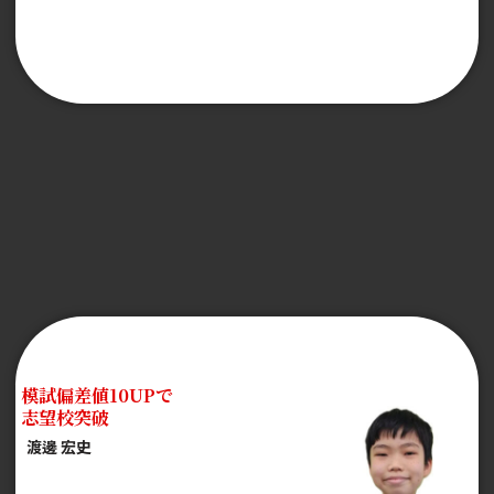
模試偏差値10UPで
志望校突破
渡邊 宏史