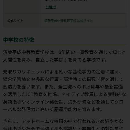
(
引用元
)
公式サイト
済美平成中等教育学校 公式サイト
中学校の特徴
済美平成中等教育学校は、6年間の一貫教育を通じて知力と
人間性を育み、自立した学び手を育てる学校です。
先取りカリキュラムによる確かな基礎学力の定着に加え、
総合学習論文や多彩な行事・部活動での探究学習を通して
創造力を養います。また、全生徒へのiPad貸与や最新設備
を活用したICT教育を推進。ネイティブ教員による実践的な
英語指導やオンライン英会話、海外研修などを通してグロ
ーバルな発信力と高い英語運用能力を育みます。
さらに、アットホームな校風の中で行われるきめ細やかな
個別指導や社会で活躍する外部講師・卒業生との対話を通