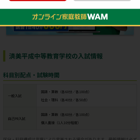
済美平成中等教育学校の入試情報
科目別配点・試験時間
国語・算数（各60分／各100点）
一般入試
社会・理科（各40分／各50点）
国語・算数（各60分／各100点）
自己PR入試
個人面接（1人10分程度）
区分・科目構成は年度により変更される場合があります。最新情報は必ず