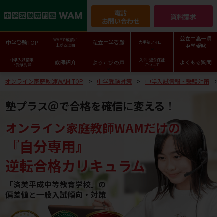
電話
資料請求
お問い合わせ
公立中高一貫
WAMで成績が
中学受験TOP
私立中学受験
大手塾フォロー
中学受験
上がる理由
中学入試情報
入会･返金保証
教師紹介
よろこびの声
よくある質問
・受験対策
について
オンライン家庭教師WAM TOP
中学受験対策
中学入試情報・受験対策
塾プラス＠で合格を確信に変える！
オンライン家庭教師WAMだけの
『自分専用』
逆転合格カリキュラム
「済美平成中等教育学校」の
偏差値と一般入試傾向・対策