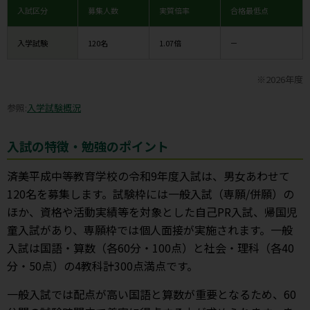
入試区分
募集人数
実質倍率
合格最低点
入学試験
120名
1.07倍
－
※2026年度
参照:
入学試験概況
入試の特徴・勉強のポイント
済美平成中等教育学校の令和9年度入試は、男女あわせて
120名を募集します。試験枠には一般入試（専願/併願）の
ほか、資格や活動実績等を対象とした自己PR入試、帰国児
童入試があり、専願枠では個人面接が実施されます。一般
入試は国語・算数（各60分・100点）と社会・理科（各40
分・50点）の4教科計300点満点です。
一般入試では配点が高い国語と算数が重要となるため、60