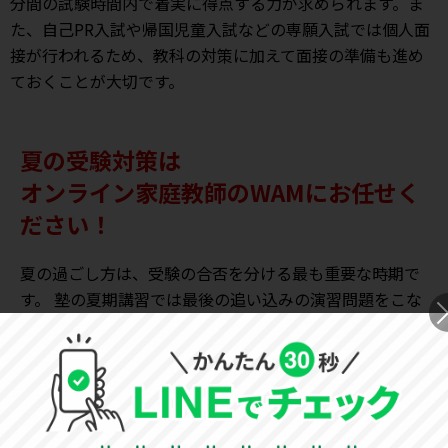
分間の試験時間内で着実に得点する力が求められます。ま
た、自己PR入試や帰国児童入試などの専願入試では個人面
接が行われるため、教科の対策に加えて面接の準備も進め
ておくことが大切です。
夏の受験対策は
オンライン家庭教師のWAMにお任せく
ださい！
夏の過ごし方は、受験の合否を分ける最も重要な時期で
す。 塾の夏期講習では最後の追い込みの演習問題をこな
す時期です。総合的に復習する時期だからこそ、
オンラ
イン家庭教師で塾の補完を行い、根本的に理解するため
の取り組み
が重要です。
「オンライン家庭教師WAM」
では、
指導センター
がお子
様の現状をしっかりと分析し、必要なカリキュラムを完