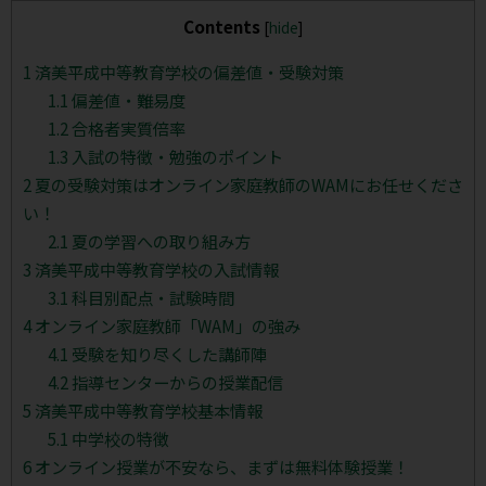
Contents
[
hide
]
1
済美平成中等教育学校の偏差値・受験対策
1.1
偏差値・難易度
1.2
合格者実質倍率
1.3
入試の特徴・勉強のポイント
2
夏の受験対策はオンライン家庭教師のWAMにお任せくださ
い！
2.1
夏の学習への取り組み方
3
済美平成中等教育学校の入試情報
3.1
科目別配点・試験時間
4
オンライン家庭教師「WAM」の強み
4.1
受験を知り尽くした講師陣
4.2
指導センターからの授業配信
5
済美平成中等教育学校基本情報
5.1
中学校の特徴
6
オンライン授業が不安なら、まずは無料体験授業！