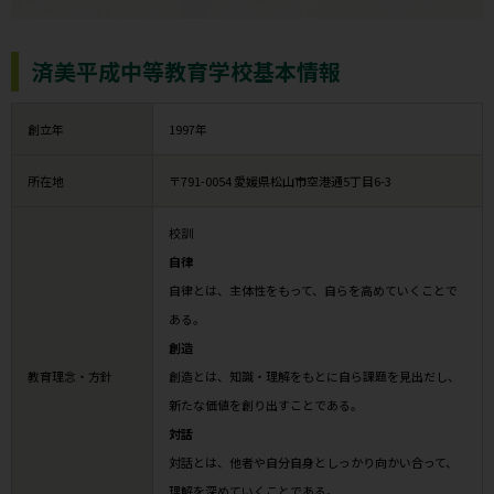
済美平成中等教育学校基本情報
創立年
1997年
所在地
〒791-0054 愛媛県松山市空港通5丁目6-3
校訓
自律
自律とは、主体性をもって、自らを高めていくことで
ある。
創造
教育理念・方針
創造とは、知識・理解をもとに自ら課題を見出だし、
新たな価値を創り出すことである。
対話
対話とは、他者や自分自身としっかり向かい合って、
理解を深めていくことである。