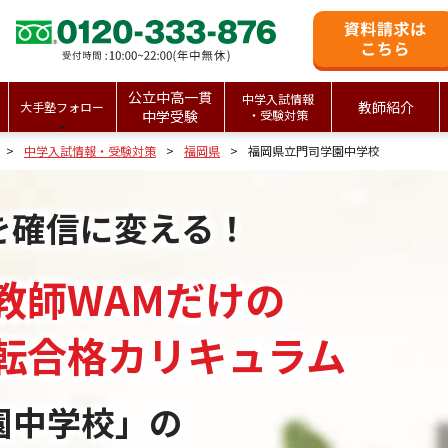
公立中高一貫
中学入試情報
教師紹介
大手塾フォロー
中学受験
・受験対策
中学入試情報・受験対策
福岡県
福岡県立門司学園中学校
を確信に変える！
教師WAMだけの
転合格カリキュラム
園中学校」の