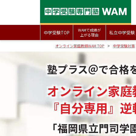
WAMで成績が
中学受験TOP
私立中学受験
上がる理由
オンライン家庭教師WAM TOP
中学受験対策
塾プラス＠で合格
オンライン家庭
『自分専用』
逆
「福岡県立門司学