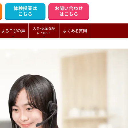
入会･返金保証
よろこびの声
よくある質問
について