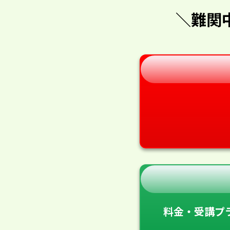
＼難関
料金・受講プ