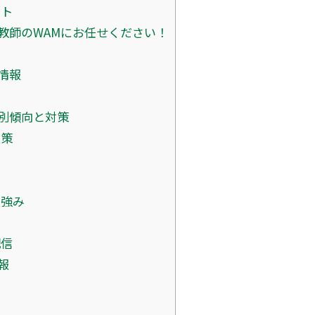
ント
教師のWAMにお任せください！
情報
別傾向と対策
対策
の強み
陣
配信
報