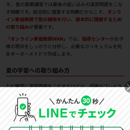
す。 塾の夏期講習では最後の追い込みの演習問題をこな
す時期です。総合的に復習する時期だからこそ、
オンラ
イン家庭教師で塾の補完を行い、根本的に理解するため
の取り組み
が重要です。
「オンライン家庭教師WAM」
では、
指導センター
がお子
様の現状をしっかりと分析し、必要なカリキュラムを完
全オーダーメイドで作成します。
夏の学習への取り組み方
ただ闇雲に演習問題をこなすだけでは、成績のブレイク
スルーは生まれません。
問題量をこなすことは塾や宿題
に任せ、オンライン家庭教師のWAMでは「根本的にどの
ように解けばいいのか」という本質を指導
します。
解き方のアプローチを知るだけで、今後の成績は大きく
変わってきます。