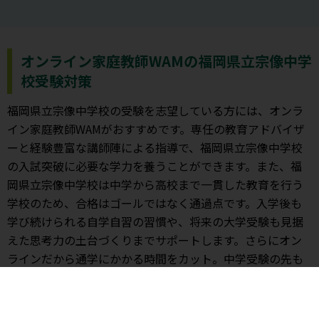
オンライン家庭教師WAMの福岡県立宗像中学
校受験対策
福岡県立宗像中学校の受験を志望している方には、オンラ
イン家庭教師WAMがおすすめです。専任の教育アドバイザ
ーと経験豊富な講師陣による指導で、福岡県立宗像中学校
の入試突破に必要な学力を養うことができます。また、福
岡県立宗像中学校は中学から高校まで一貫した教育を行う
学校のため、合格はゴールではなく通過点です。入学後も
学び続けられる自学自習の習慣や、将来の大学受験も見据
えた思考力の土台づくりまでサポートします。さらにオン
ラインだから通学にかかる時間をカット。中学受験の先も
見据えた、腰を据えた学習に取り組むことができます。