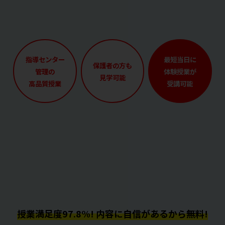
指導センター
最短当日に
保護者の方も
管理の
体験授業が
見学可能
高品質授業
受講可能
授業満足度97.8%! 内容に自信があるから無料!