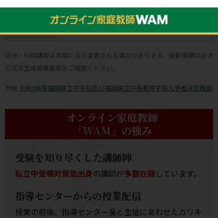
適性検査
一般入試
作文
面接
区分・科目構成は年度により変更される場合があります。最新情報は必ず
公式の生徒募集要項をご確認ください。
参照:
令和9年度福岡県立中学校及び福岡県立中等教育学校入学者決定概要
オンライン家庭教師
「WAM」
の強み
受験を知り尽くした講師陣
私立中受験対策塾出身
の講師が
多数在籍
しています。
指導センターからの授業配信
授業の前後、指導センター長と生徒にあわせたカリキ