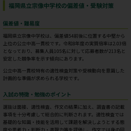
福岡県立宗像中学校の偏差値・受験対策
偏差値・難易度
福岡県立宗像中学校は、偏差値54前後に位置する中堅から
上位の公立中高一貫校です。令和8年度の実質倍率は2.03倍
となっており、募集人員105名に対して応募者数が213名と
安定した競争率を示す傾向にあります。
公立中高一貫校特有の適性検査対策や受検動向を意識した
計画的な準備が求められる学校です。
入試の特徴・勉強のポイント
選抜は面接、適性検査、作文の結果に加え、調査書の記載
事項を十分考慮して総合的に判断されます。適性検査では
基礎的な知識・技能を活用して課題を解決しようとする態
度や思考力・判断力・表現力等を評価し、作文では身の回