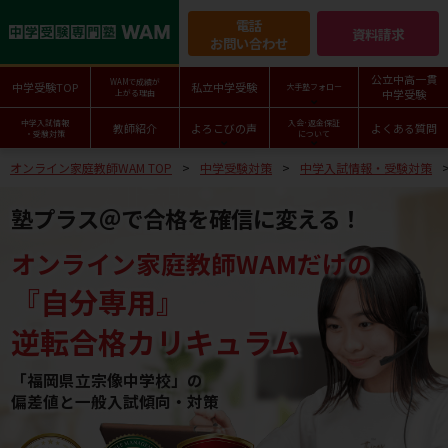
電話
資料請求
お問い合わせ
公立中高一貫
WAMで成績が
中学受験TOP
私立中学受験
大手塾フォロー
中学受験
上がる理由
中学入試情報
入会･返金保証
教師紹介
よろこびの声
よくある質問
・受験対策
について
オンライン家庭教師WAM TOP
中学受験対策
中学入試情報・受験対策
塾プラス＠で合格を確信に変える！
オンライン家庭教師WAMだけの
『自分専用』
逆転合格カリキュラム
「福岡県立宗像中学校」の
偏差値と一般入試傾向・対策