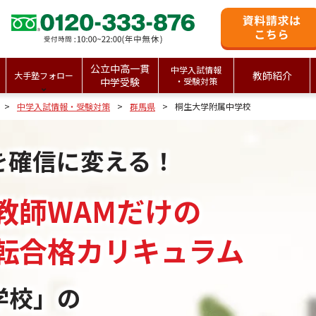
公立中高一貫
中学入試情報
教師紹介
大手塾フォロー
中学受験
・受験対策
中学入試情報・受験対策
群馬県
桐生大学附属中学校
を確信に変える！
教師WAMだけの
転合格カリキュラム
学校」の