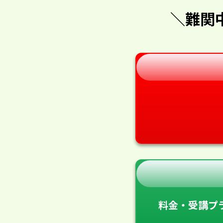
＼難関
料金・受講プ