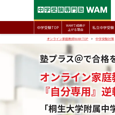
WAMで成績が
中学受験TOP
私立中学受験
上がる理由
オンライン家庭教師WAM TOP
中学受験対策
塾プラス＠で合格
オンライン家庭
『自分専用』
逆
「桐生大学附属中