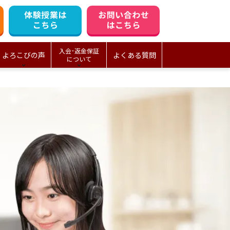
入会･返金保証
よろこびの声
よくある質問
について