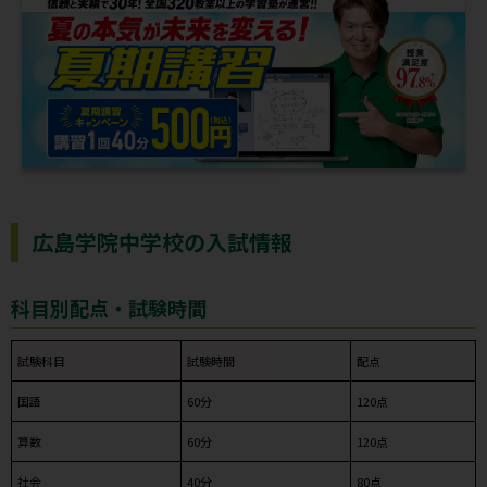
広島学院中学校の入試情報
科目別配点・試験時間
試験科目
試験時間
配点
国語
60分
120点
算数
60分
120点
社会
40分
80点