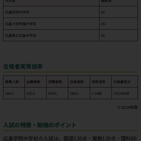
学校名
偏差値
広島学院中学校
62
広島大学附属中学校
65
広島県立広島中学校
62
合格者実質倍率
募集人数
出願者数
受験者数
合格者数
実質倍率
合格最低点
184人
615人
604人
280人
2.16倍
255/400点
※2024年度
入試の特徴・勉強のポイント
広島学院中学校の入試は、国語120点・算数120点・理科80