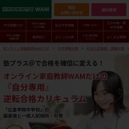
電話
資料請求
お問い合わせ
公立中高一貫
WAMで成績が
中学受験TOP
私立中学受験
大手塾フォロー
中学受験
上がる理由
中学入試情報
入会･返金保証
教師紹介
よろこびの声
よくある質問
・受験対策
について
オンライン家庭教師WAM TOP
中学受験対策
中学入試情報・受験対策
塾プラス＠で合格を確信に変える！
オンライン家庭教師WAMだけの
『自分専用』
逆転合格カリキュラム
「広島学院中学校」の
偏差値と一般入試傾向・対策