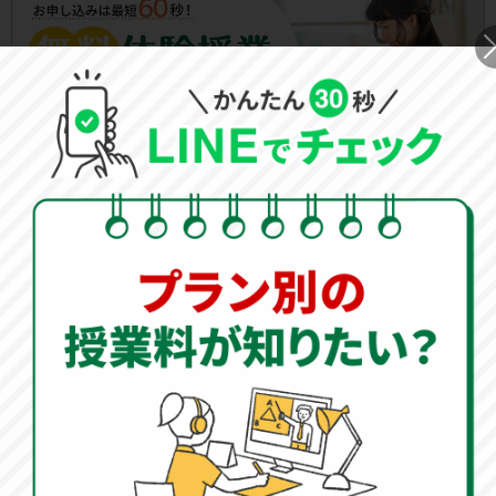
夏の受験対策は
オンライン家庭教師のWAMにお任せく
ださい！
夏の過ごし方は、受験の合否を分ける最も重要な時期で
す。 塾の夏期講習では最後の追い込みの演習問題をこな
す時期です。総合的に復習する時期だからこそ、
オンラ
イン家庭教師で塾の補完を行い、根本的に理解するため
の取り組み
が重要です。