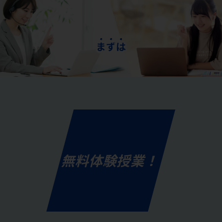
ま
ず
は
無料体験授業！