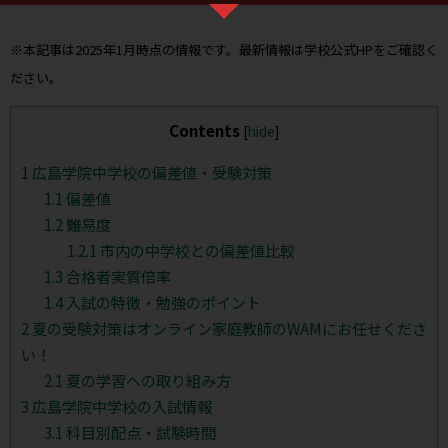
※本記事は2025年1月時点の情報です。最新情報は学校公式HPをご確認く
ださい。
Contents
[
hide
]
1
広島学院中学校の偏差値・受験対策
1.1
偏差値
1.2
難易度
1.2.1
市内の中学校との偏差値比較
1.3
合格者実質倍率
1.4
入試の特徴・勉強のポイント
2
夏の受験対策はオンライン家庭教師のWAMにお任せくださ
い！
2.1
夏の学習への取り組み方
3
広島学院中学校の入試情報
3.1
科目別配点・試験時間