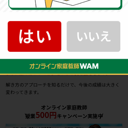
「オンライン家庭教師WAM」
では、
指導センター
がお子
様の現状をしっかりと分析し、必要なカリキュラムを完
全オーダーメイドで作成します。
夏の学習への取り組み方
ただ闇雲に演習問題をこなすだけでは、成績のブレイク
スルーは生まれません。
問題量をこなすことは塾や宿題
に任せ、オンライン家庭教師のWAMでは「根本的にどの
ように解けばいいのか」という本質を指導
します。
解き方のアプローチを知るだけで、今後の成績は大きく
変わってきます。
オンライン家庭教師
500円
授業
キャンペーン実施中