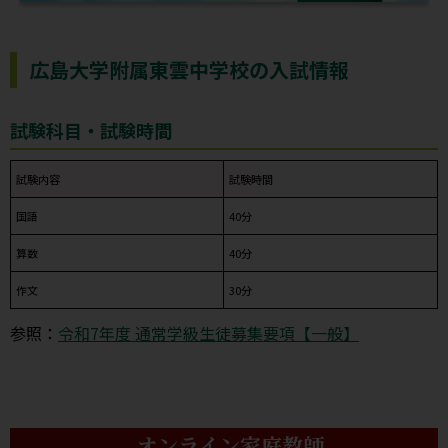
広島大学附属東雲中学校の入試情報
試験科目・試験時間
試験内容
試験時間
国語
40分
算数
40分
作文
30分
参照：
令和7年度 通常学級生徒募集要項【一般】
オンライン家庭教師