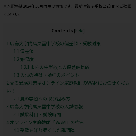
※本記事は2024年10月時点の情報です。最新情報は学校公式HPをご確認
ください。
Contents
[
hide
]
1
広島大学附属東雲中学校の偏差値・受験対策
1.1
偏差値
1.2
難易度
1.2.1
市内の中学校との偏差値比較
1.3
入試の特徴・勉強のポイント
2
夏の受験対策はオンライン家庭教師のWAMにお任せくださ
い！
2.1
夏の学習への取り組み方
3
広島大学附属東雲中学校の入試情報
3.1
試験科目・試験時間
4
オンライン家庭教師「WAM」の強み
4.1
受験を知り尽くした講師陣