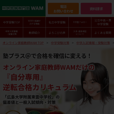
電話
資料請求
お問い合わせ
公立中高一貫
WAMで成績が
中学受験TOP
私立中学受験
大手塾フォロー
中学受験
上がる理由
中学入試情報
入会･返金保証
教師紹介
よろこびの声
よくある質問
・受験対策
について
オンライン家庭教師WAM TOP
中学受験対策
中学入試情報・受験対策
塾プラス＠で合格を確信に変える！
オンライン家庭教師WAMだけの
『自分専用』
逆転合格カリキュラム
「広島大学附属東雲中学校」の
偏差値と一般入試傾向・対策