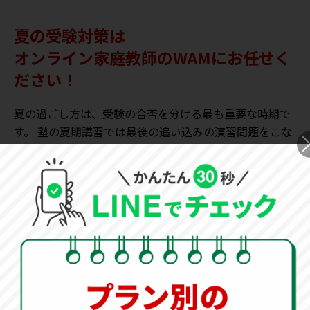
夏の受験対策は
オンライン家庭教師のWAMにお任せく
ださい！
夏の過ごし方は、受験の合否を分ける最も重要な時期で
す。 塾の夏期講習では最後の追い込みの演習問題をこな
す時期です。総合的に復習する時期だからこそ、
オンラ
イン家庭教師で塾の補完を行い、根本的に理解するため
の取り組み
が重要です。
「オンライン家庭教師WAM」
では、
指導センター
がお子
様の現状をしっかりと分析し、必要なカリキュラムを完
全オーダーメイドで作成します。
夏の学習への取り組み方