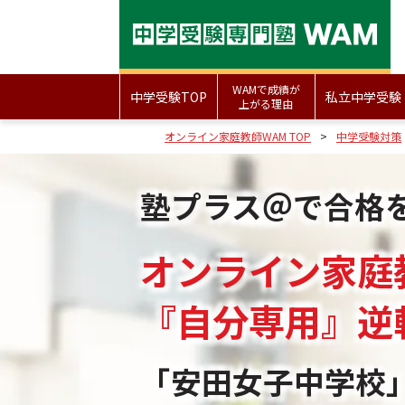
WAMで成績が
中学受験TOP
私立中学受験
上がる理由
オンライン家庭教師WAM TOP
中学受験対策
塾プラス＠で合格
オンライン家庭
『自分専用』
逆
「安田女子中学校