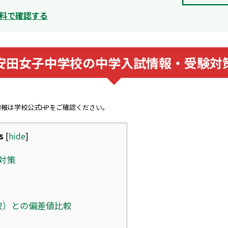
料で確認する
安田女子中学校の中学入試情報・受験対
情報は学校公式HPをご確認ください。
s
[
hide
]
対策
校）との偏差値比較