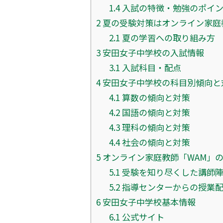
1.4
入試の特徴・勉強のポイ
2
夏の受験対策はオンライン家庭
2.1
夏の学習への取り組み方
3
安田女子中学校の入試情報
3.1
入試科目・配点
4
安田女子中学校の科目別傾向と
4.1
算数の傾向と対策
4.2
国語の傾向と対策
4.3
理科の傾向と対策
4.4
社会の傾向と対策
5
オンライン家庭教師「WAM」
5.1
受験を知り尽くした講師
5.2
指導センターからの授業
6
安田女子中学校基本情報
6.1
公式サイト