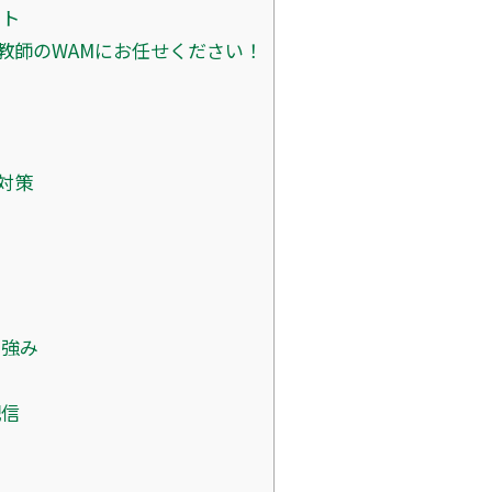
ント
教師のWAMにお任せください！
対策
の強み
陣
配信