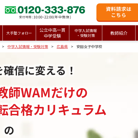
公立中高一貫
中学入試情報
教師紹介
大手塾フォロー
中学受験
・受験対策
中学入試情報・受験対策
広島県
安田女子中学校
を確信に変える！
教師WAMだけの
転合格カリキュラム
」の