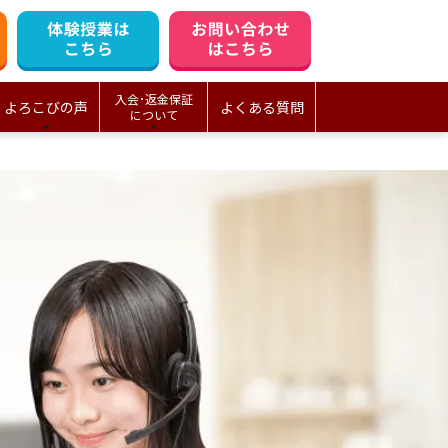
入会･返金保証
よろこびの声
よくある質問
について