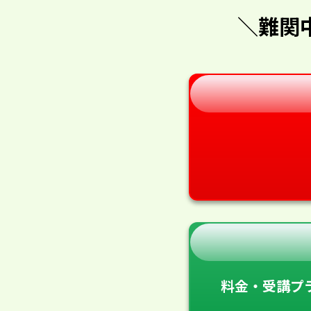
＼難関
料金・受講プ