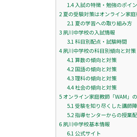
1.4
入試の特徴・勉強のポイ
2
夏の受験対策はオンライン家庭
2.1
夏の学習への取り組み方
3
夙川中学校の入試情報
3.1
科目別配点・試験時間
4
夙川中学校の科目別傾向と対策
4.1
算数の傾向と対策
4.2
国語の傾向と対策
4.3
理科の傾向と対策
4.4
社会の傾向と対策
5
オンライン家庭教師「WAM」
5.1
受験を知り尽くした講師
5.2
指導センターからの授業
6
夙川中学校基本情報
6.1
公式サイト