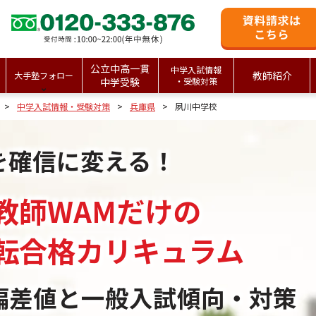
公立中高一貫
中学入試情報
教師紹介
大手塾フォロー
中学受験
・受験対策
中学入試情報・受験対策
兵庫県
夙川中学校
を確信に変える！
教師WAMだけの
転合格カリキュラム
偏差値と一般入試傾向・対策