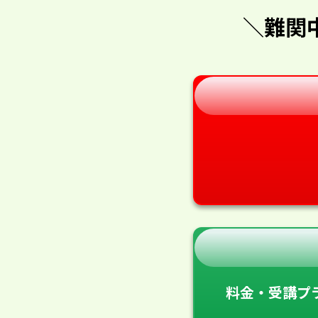
＼難関
料金・受講プ