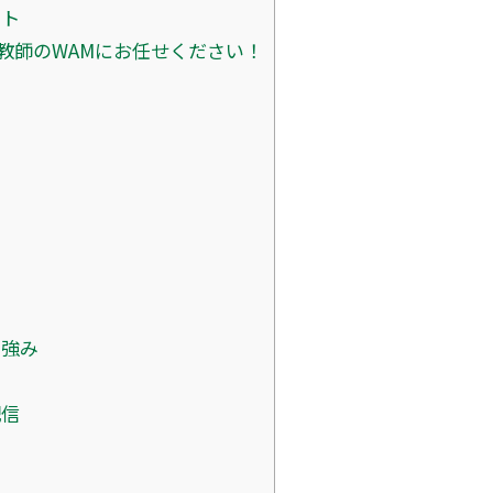
ント
教師のWAMにお任せください！
の強み
陣
配信