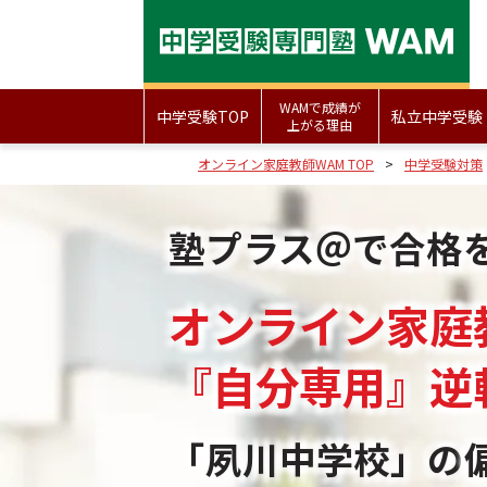
WAMで成績が
中学受験TOP
私立中学受験
上がる理由
オンライン家庭教師WAM TOP
中学受験対策
塾プラス＠で合格
オンライン家庭
『自分専用』
逆
「夙川中学校」の