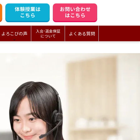
入会･返金保証
よろこびの声
よくある質問
について