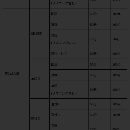
(リスニング含む)
国語
50分
100点
算数
50分
100点
5科目型
英語
20分
50点
(リスニングのみ)
理科・社会
60分
100点
国語
50分
100点
第2回入試
算数
50分
100点
英語型
英語
60分
100点
(リスニング含む)
適性A
50分
100点
適性B
50分
100点
適性型
英語
20分
25点