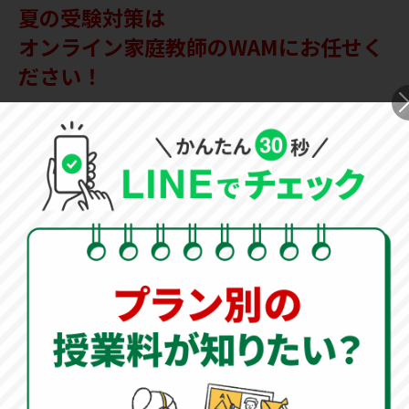
夏の受験対策は
オンライン家庭教師のWAMにお任せく
ださい！
夏の過ごし方は、受験の合否を分ける最も重要な時期で
す。 塾の夏期講習では最後の追い込みの演習問題をこな
す時期です。総合的に復習する時期だからこそ、
オンラ
イン家庭教師で塾の補完を行い、根本的に理解するため
の取り組み
が重要です。
「オンライン家庭教師WAM」
では、
指導センター
がお子
様の現状をしっかりと分析し、必要なカリキュラムを完
全オーダーメイドで作成します。
夏の学習への取り組み方
ただ闇雲に演習問題をこなすだけでは、成績のブレイク