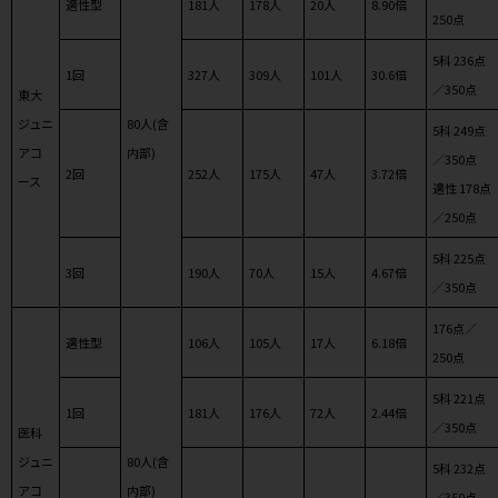
適性型
181人
178人
20人
8.90倍
250点
5科 236点
1回
327人
309人
101人
30.6倍
／350点
東大
ジュニ
80人(含
5科 249点
アコ
内部)
／350点
2回
252人
175人
47人
3.72倍
ース
適性 178点
／250点
5科 225点
3回
190人
70人
15人
4.67倍
／350点
176点／
適性型
106人
105人
17人
6.18倍
250点
5科 221点
1回
181人
176人
72人
2.44倍
／350点
医科
ジュニ
80人(含
5科 232点
アコ
内部)
／350点