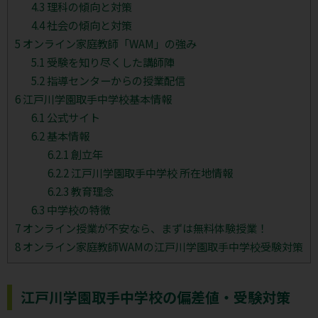
4.3
理科の傾向と対策
4.4
社会の傾向と対策
5
オンライン家庭教師「WAM」の強み
5.1
受験を知り尽くした講師陣
5.2
指導センターからの授業配信
6
江戸川学園取手中学校基本情報
6.1
公式サイト
6.2
基本情報
6.2.1
創立年
6.2.2
江戸川学園取手中学校 所在地情報
6.2.3
教育理念
6.3
中学校の特徴
7
オンライン授業が不安なら、まずは無料体験授業！
8
オンライン家庭教師WAMの江戸川学園取手中学校受験対策
江戸川学園取手中学校の偏差値・受験対策