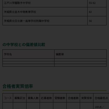
江戸川学園取手中学校
55-62
茨城県立並木中等教育学校
63
茨城県立日立第一高等学校附属中学校
56
の中学校との偏差値比較
学校名
偏差値
合格者実質倍率
コース
募集区分
募集人数
応募者数
受験者数
合格者数
実質倍率
合格最低点
183点／