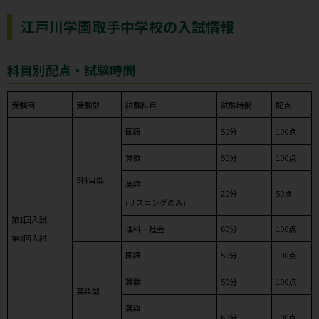
江戸川学園取手中学校の入試情報
科目別配点・試験時間
受験回
受験型
試験科目
試験時間
配点
国語
50分
100点
算数
50分
100点
5科目型
英語
20分
50点
(リスニングのみ)
第1回入試
理科・社会
60分
100点
第3回入試
国語
50分
100点
算数
50分
100点
英語型
英語
60分
100点