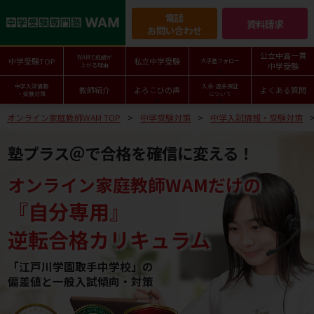
電話
資料請求
お問い合わせ
公立中高一貫
WAMで成績が
中学受験TOP
私立中学受験
大手塾フォロー
中学受験
上がる理由
中学入試情報
入会･返金保証
教師紹介
よろこびの声
よくある質問
・受験対策
について
オンライン家庭教師WAM TOP
中学受験対策
中学入試情報・受験対策
塾プラス＠で合格を確信に変える！
オンライン家庭教師WAMだけの
『自分専用』
逆転合格カリキュラム
「江戸川学園取手中学校」の
偏差値と一般入試傾向・対策