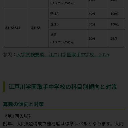
(リスニングのみ)
適性A
50分
100点
適性B
50分
100点
適性型入試
適性型
英語
20分
25点
(リスニングのみ)
参照：
入学試験要項 江戸川学園取手中学校 2025
江戸川学園取手中学校の科目別傾向と対策
算数の傾向と対策
《第1回入試》
例年、大問6題構成で難易度は標準レベルとなります。大問