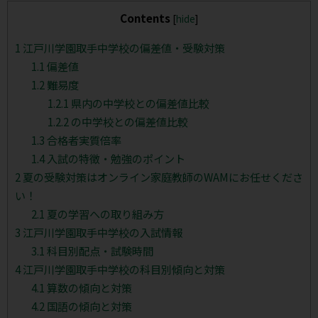
Contents
[
hide
]
1
江戸川学園取手中学校の偏差値・受験対策
1.1
偏差値
1.2
難易度
1.2.1
県内の中学校との偏差値比較
1.2.2
の中学校との偏差値比較
1.3
合格者実質倍率
1.4
入試の特徴・勉強のポイント
2
夏の受験対策はオンライン家庭教師のWAMにお任せくださ
い！
2.1
夏の学習への取り組み方
3
江戸川学園取手中学校の入試情報
3.1
科目別配点・試験時間
4
江戸川学園取手中学校の科目別傾向と対策
4.1
算数の傾向と対策
4.2
国語の傾向と対策