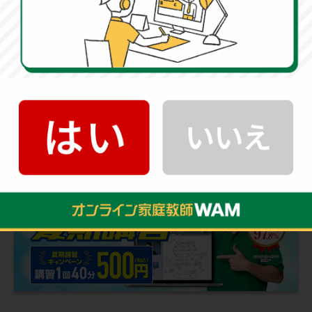
スルーは生まれません。
問題量をこなすことは塾や宿題
に任せ、オンライン家庭教師のWAMでは「根本的にどの
ように解けばいいのか」という本質を指導
します。
解き方のアプローチを知るだけで、今後の成績は大きく
変わってきます。
オンライン家庭教師
500円
授業
キャンペーン実施中