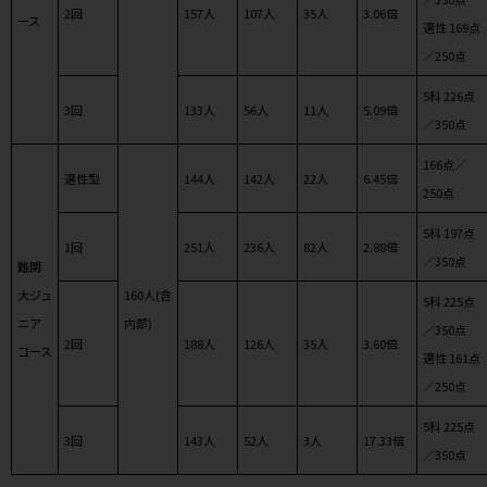
2回
157人
107人
35人
3.06倍
ース
適性 169点
／250点
5科 226点
3回
133人
56人
11人
5.09倍
／350点
166点／
適性型
144人
142人
22人
6.45倍
250点
5科 197点
1回
251人
236人
82人
2.88倍
／350点
難関
大ジュ
160人(含
5科 225点
ニア
内部)
／350点
2回
188人
126人
35人
3.60倍
コース
適性 161点
／250点
5科 225点
3回
143人
52人
3人
17.33倍
／350点