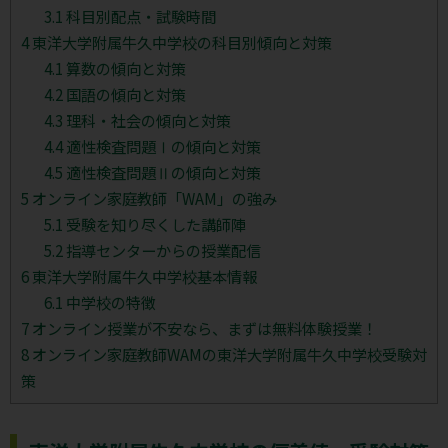
3.1
科目別配点・試験時間
4
東洋大学附属牛久中学校の科目別傾向と対策
4.1
算数の傾向と対策
4.2
国語の傾向と対策
4.3
理科・社会の傾向と対策
4.4
適性検査問題Ⅰの傾向と対策
4.5
適性検査問題Ⅱの傾向と対策
5
オンライン家庭教師「WAM」の強み
5.1
受験を知り尽くした講師陣
5.2
指導センターからの授業配信
6
東洋大学附属牛久中学校基本情報
6.1
中学校の特徴
7
オンライン授業が不安なら、まずは無料体験授業！
8
オンライン家庭教師WAMの東洋大学附属牛久中学校受験対
策