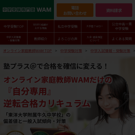
電話
資料請求
お問い合わせ
公立中高一貫
WAMで成績が
中学受験TOP
私立中学受験
大手塾フォロー
中学受験
上がる理由
中学入試情報
入会･返金保証
教師紹介
よろこびの声
よくある質問
・受験対策
について
オンライン家庭教師WAM TOP
中学受験対策
中学入試情報・受験対策
塾プラス＠で合格を確信に変える！
オンライン家庭教師WAMだけの
『自分専用』
逆転合格カリキュラム
「東洋大学附属牛久中学校」の
偏差値と一般入試傾向・対策