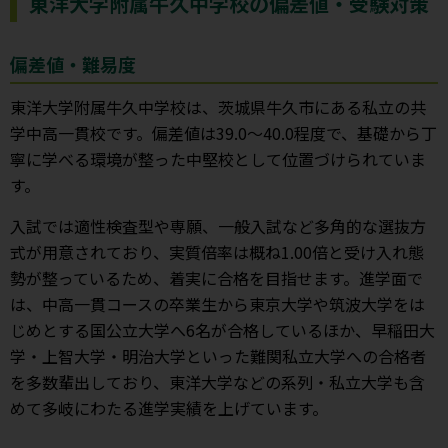
東洋大学附属牛久中学校の偏差値・受験対策
偏差値・難易度
東洋大学附属牛久中学校は、茨城県牛久市にある私立の共
学中高一貫校です。偏差値は39.0～40.0程度で、基礎から丁
寧に学べる環境が整った中堅校として位置づけられていま
す。
入試では適性検査型や専願、一般入試など多角的な選抜方
式が用意されており、実質倍率は概ね1.00倍と受け入れ態
勢が整っているため、着実に合格を目指せます。進学面で
は、中高一貫コースの卒業生から東京大学や筑波大学をは
じめとする国公立大学へ6名が合格しているほか、早稲田大
学・上智大学・明治大学といった難関私立大学への合格者
を多数輩出しており、東洋大学などの系列・私立大学も含
めて多岐にわたる進学実績を上げています。