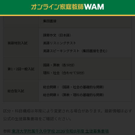
適性検査問題Ⅰ（算数・理科／45分）
適性検査型入試
適性検査問題Ⅱ（国語・社会／45分）
集団面接
課題作文（日本語）
英語特別入試
英語リスニングテスト
英語スピーキングテスト（集団面接を含む）
国語・算数（各50分）
第1・2回一般入試
理科・社会（合わせて50分）
総合問題Ⅰ（国語・社会の基礎的な問題）
総合型入試
総合問題Ⅱ（算数・理科の基礎的な問題）
区分・科目構成は年度により変更される場合があります。最新情報は必ず
公式の生徒募集要項をご確認ください。
参照:
東洋大学附属牛久中学校 2026(令和8)年度 生徒募集要項