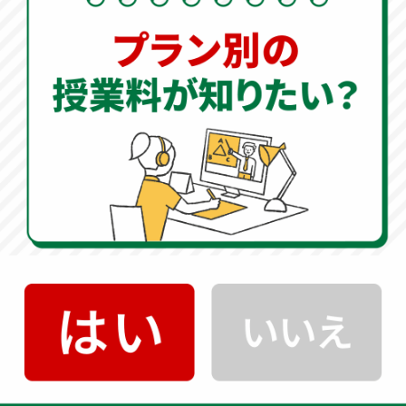
東洋大学附属牛久中学校の入試情報
科目別配点・試験時間
国語・算数（各50分）
専願入試
理科・社会（合わせて50分）
集団面接