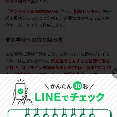
の取り組み
が重要です。
「オンライン家庭教師WAM」
では、
指導センター
がお子
様の現状をしっかりと分析し、必要なカリキュラムを完
全オーダーメイドで作成します。
夏の学習への取り組み方
ただ闇雲に演習問題をこなすだけでは、成績のブレイク
スルーは生まれません。
問題量をこなすことは塾や宿題
に任せ、オンライン家庭教師のWAMでは「根本的にどの
ように解けばいいのか」という本質を指導
します。
解き方のアプローチを知るだけで、今後の成績は大きく
変わってきます。
オンライン家庭教師
500円
授業
キャンペーン実施中