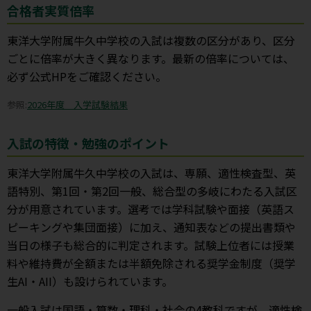
合格者実質倍率
東洋大学附属牛久中学校の入試は複数の区分があり、区分
ごとに倍率が大きく異なります。最新の倍率については、
必ず公式HPをご確認ください。
参照:
2026年度 入学試験結果
入試の特徴・勉強のポイント
東洋大学附属牛久中学校の入試は、専願、適性検査型、英
語特別、第1回・第2回一般、総合型の多岐にわたる入試区
分が用意されています。選考では学科試験や面接（英語ス
ピーキングや集団面接）に加え、通知表などの提出書類や
当日の様子も総合的に判定されます。試験上位者には授業
料や維持費が全額または半額免除される奨学金制度（奨学
生AI・AII）も設けられています。
一般入試は国語・算数・理科・社会の4教科ですが、適性検