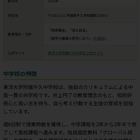
創立年
2015年
所在地
〒300-1211 茨城県牛久市柏田町1360-2
「知徳兼全」「独立自活」
教育理念・方針
「諸学の基礎は哲学にあり」 (
引用元
)
公式サイト
東洋大学附属牛久中学校 公式サイト
中学校の特徴
東洋大学附属牛久中学校は、独自のカリキュラムによる中
高一貫の共学校です。井上円了の教育理念のもと、知的好
奇心と高い志を持ち、自ら考え行動する生徒の育成を目指
しています。
週6日制で授業時数を確保し、中学課程を2年から2年半で修
了して高校課程へ進みます。独自設定教科「グローバル探