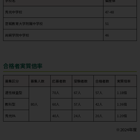
学校名
偏差値
秀光中学校
47-48
宮城教育大学附属中学校
51
尚絅学院中学校
46
合格者実質倍率
募集区分
募集人数
応募者数
受験者数
合格者数
実質倍率
適性検査型
70人
67人
57人
1.18倍
教科型
80人
60人
57人
42人
1.36倍
秀光PA
40人
24人
20人
1.20倍
※2024年度