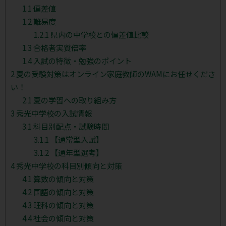
1.1
偏差値
1.2
難易度
1.2.1
県内の中学校との偏差値比較
1.3
合格者実質倍率
1.4
入試の特徴・勉強のポイント
2
夏の受験対策はオンライン家庭教師のWAMにお任せくださ
い！
2.1
夏の学習への取り組み方
3
秀光中学校の入試情報
3.1
科目別配点・試験時間
3.1.1
【通常型入試】
3.1.2
【通年型選考】
4
秀光中学校の科目別傾向と対策
4.1
算数の傾向と対策
4.2
国語の傾向と対策
4.3
理科の傾向と対策
4.4
社会の傾向と対策