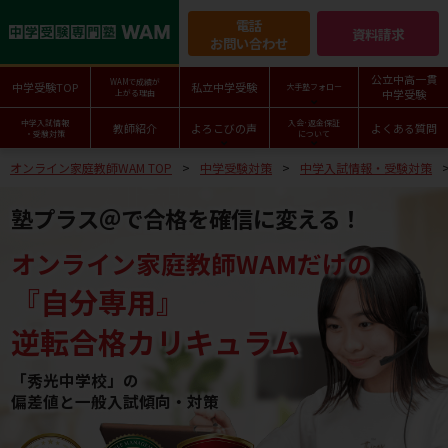
電話
資料請求
お問い合わせ
公立中高一貫
WAMで成績が
中学受験TOP
私立中学受験
大手塾フォロー
中学受験
上がる理由
中学入試情報
入会･返金保証
教師紹介
よろこびの声
よくある質問
・受験対策
について
オンライン家庭教師WAM TOP
中学受験対策
中学入試情報・受験対策
塾プラス＠で合格を確信に変える！
オンライン家庭教師WAMだけの
『自分専用』
逆転合格カリキュラム
「秀光中学校」の
偏差値と一般入試傾向・対策