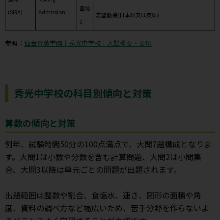
面接
(SIRA)
Admission
志望動機(日本語又は英語)
2
参照：
仙台育英学園｜秀光中学校｜入試概要・要項
秀光中学校の科目別傾向と対策
算数の傾向と対策
例年、試験時間50分の100点満点で、大問7題構成となりま
す。大問1は小数や分数を含む計算問題、大問2は小問集
合、大問3以降は単元ごとの問題が出題されます。
出題範囲は整数や割合、食塩水、速さ、図形の面積や角
度、資料の調べ方など幅広いため、苦手分野を作らないよ