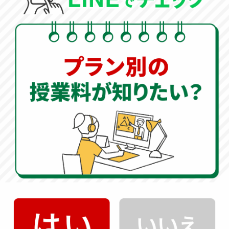
科目別配点・試験時間
【通常型入試】
入試種別
試験名称
試験内容
試験時間
配点
総合問題
60分
100点
作文(日本語)
50分
－
秀光入試Ⅰ
適性検査型入試
集団面接
－
－
(日本語又は英語)
国語
50分
100点
秀光入試Ⅰ
教科型入試
算数
50分
100点
社会・理科
60分
各50点
総合問題
60分
100点
思考力測定型個別