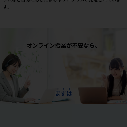
す。
オンライン授業が不安なら、
ま
ず
は