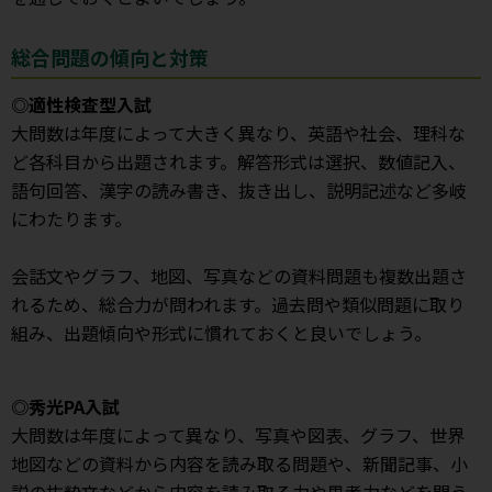
総合問題の傾向と対策
◎適性検査型入試
大問数は年度によって大きく異なり、英語や社会、理科な
ど各科目から出題されます。解答形式は選択、数値記入、
語句回答、漢字の読み書き、抜き出し、説明記述など多岐
にわたります。
会話文やグラフ、地図、写真などの資料問題も複数出題さ
れるため、総合力が問われます。過去問や類似問題に取り
組み、出題傾向や形式に慣れておくと良いでしょう。
◎秀光PA入試
大問数は年度によって異なり、写真や図表、グラフ、世界
地図などの資料から内容を読み取る問題や、新聞記事、小
説の抜粋文などから内容を読み取る力や思考力などを問う