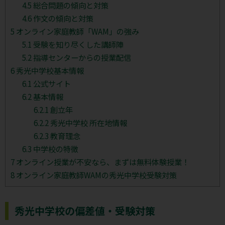
4.5
総合問題の傾向と対策
4.6
作文の傾向と対策
5
オンライン家庭教師「WAM」の強み
5.1
受験を知り尽くした講師陣
5.2
指導センターからの授業配信
6
秀光中学校基本情報
6.1
公式サイト
6.2
基本情報
6.2.1
創立年
6.2.2
秀光中学校 所在地情報
6.2.3
教育理念
6.3
中学校の特徴
7
オンライン授業が不安なら、まずは無料体験授業！
8
オンライン家庭教師WAMの秀光中学校受験対策
秀光中学校の偏差値・受験対策