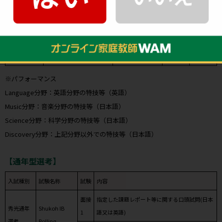
秀光入試Ⅰ
秀光PA(Potential
面接
－
－
(秀光PA)
Admission)入試
(日本語又は英語)
パフォーマンス
－
－
※任意提出
※パフォーマンス
Language分野：英語分野の特技等（英語）
Music分野：音楽分野の特技等（日本語）
Science分野：科学分野の特技等（日本語）
Discovery分野：上記分野以外での特技等（日本語）
【通年型選考】
入試種別
試験名称
試験
内容
面接
指定した課題レポート等に関する口頭試問(日本
秀光通年
Shukoh IB
1
語又は英語)
選考
Rolling