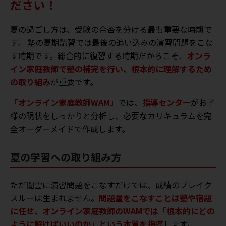
ださい！
夏の過ごし方は、受験の合否を分ける最も重要な時期で
す。 塾の夏期講習では最後の追い込みの演習問題をこな
す時期です。総合的に復習する時期だからこそ、
オンラ
イン家庭教師で塾の補完を行い、根本的に理解するため
の取り組み
が重要です。
「オンライン家庭教師WAM」
では、
指導センター
がお子
様の現状をしっかりと分析し、必要なカリキュラムを完
全オーダーメイドで作成します。
夏の学習への取り組み方
ただ闇雲に演習問題をこなすだけでは、成績のブレイク
スルーは生まれません。
問題量をこなすことは塾や宿題
に任せ、オンライン家庭教師のWAMでは「根本的にどの
ように解けばいいのか」という本質を指導
します。