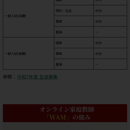
理科・社会
45分
一般入試(前期)
算数
45分
面接
－
国語
45分
一般入試(後期)
算数
45分
面接
－
参照：
令和7年度 生徒募集
オンライン家庭教師
「WAM」
の強み