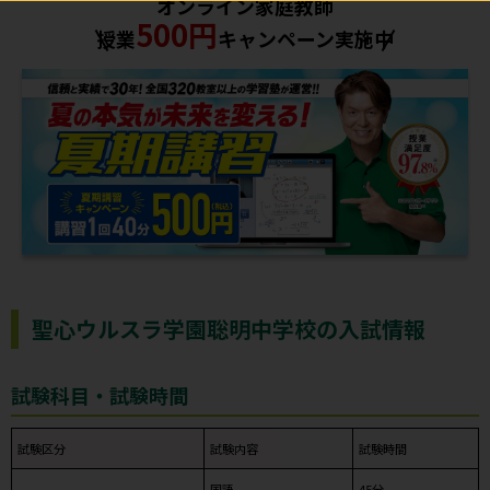
オンライン家庭教師
500円
授業
キャンペーン実施中
聖心ウルスラ学園聡明中学校の入試情報
試験科目・試験時間
試験区分
試験内容
試験時間
国語
45分