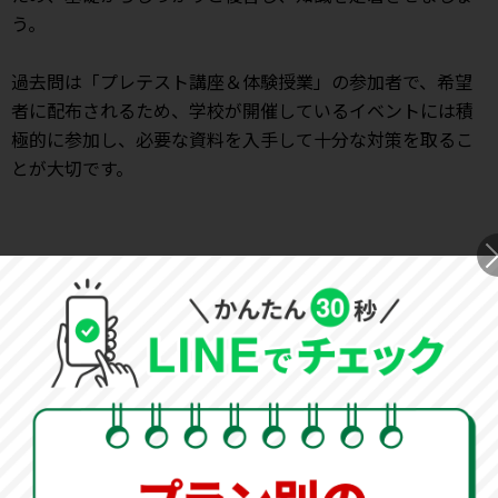
う。
過去問は「プレテスト講座＆体験授業」の参加者で、希望
者に配布されるため、学校が開催しているイベントには積
極的に参加し、必要な資料を入手して十分な対策を取るこ
とが大切です。
夏の受験対策は
オンライン家庭教師のWAMにお任せく
ださい！
夏の過ごし方は、受験の合否を分ける最も重要な時期で
す。 塾の夏期講習では最後の追い込みの演習問題をこな
す時期です。総合的に復習する時期だからこそ、
オンラ