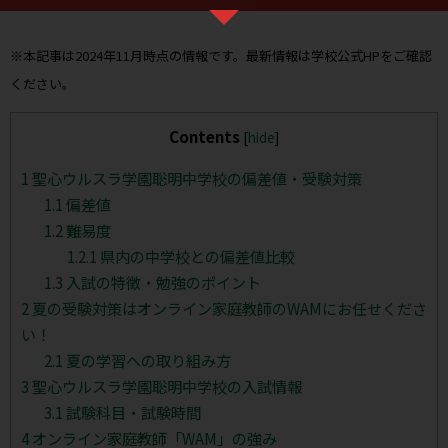
※本記事は2024年11月時点の情報です。最新情報は学校公式HPをご確認
ください。
Contents
[
hide
]
1
聖心ウルスラ学園聡明中学校の偏差値・受験対策
1.1
偏差値
1.2
難易度
1.2.1
県内の中学校との偏差値比較
1.3
入試の特徴・勉強のポイント
2
夏の受験対策はオンライン家庭教師のWAMにお任せくださ
い！
2.1
夏の学習への取り組み方
3
聖心ウルスラ学園聡明中学校の入試情報
3.1
試験科目・試験時間
4
オンライン家庭教師「WAM」の強み