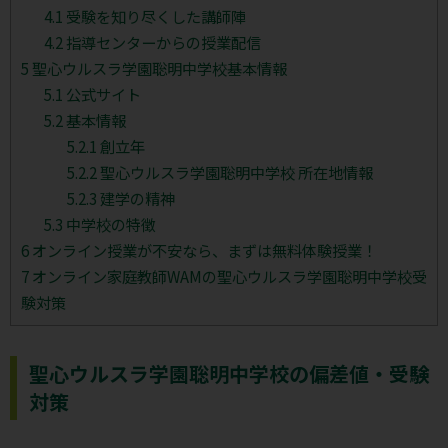
4.1
受験を知り尽くした講師陣
4.2
指導センターからの授業配信
5
聖心ウルスラ学園聡明中学校基本情報
5.1
公式サイト
5.2
基本情報
5.2.1
創立年
5.2.2
聖心ウルスラ学園聡明中学校 所在地情報
5.2.3
建学の精神
5.3
中学校の特徴
6
オンライン授業が不安なら、まずは無料体験授業！
7
オンライン家庭教師WAMの聖心ウルスラ学園聡明中学校受
験対策
聖心ウルスラ学園聡明中学校の偏差値・受験
対策