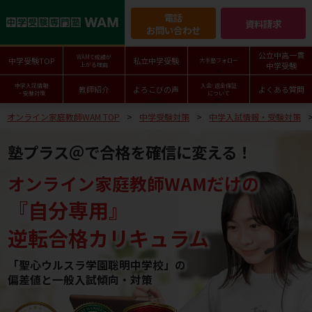
電話
資料請求
お問い合わせ
公立中高一貫
WAMで成績が
中学受験TOP
私立中学受験
大手塾フォロー
中学受験
上がる理由
中学入試情報
入会･返金保証
教師紹介
よろこびの声
よくある質問
・受験対策
について
オンライン家庭教師WAM TOP
中学受験対策
中学入試情報・受験対策
塾プラス＠で合格を確信に変える！
オンライン家庭教師WAMだけの
『自分専用』
逆転合格カリキュラム
「聖心ウルスラ学園聡明中学校」の
偏差値と一般入試傾向・対策