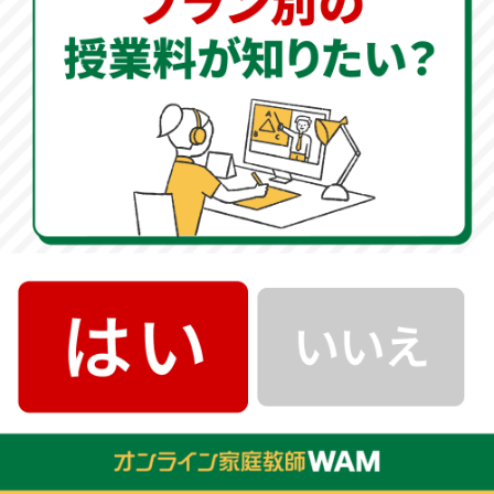
イン家庭教師で塾の補完を行い、根本的に理解するため
の取り組み
が重要です。
「オンライン家庭教師WAM」
では、
指導センター
がお子
様の現状をしっかりと分析し、必要なカリキュラムを完
全オーダーメイドで作成します。
夏の学習への取り組み方
ただ闇雲に演習問題をこなすだけでは、成績のブレイク
スルーは生まれません。
問題量をこなすことは塾や宿題
に任せ、オンライン家庭教師のWAMでは「根本的にどの
ように解けばいいのか」という本質を指導
します。
解き方のアプローチを知るだけで、今後の成績は大きく
変わってきます。