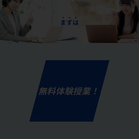
ま
ず
は
無料体験授業！