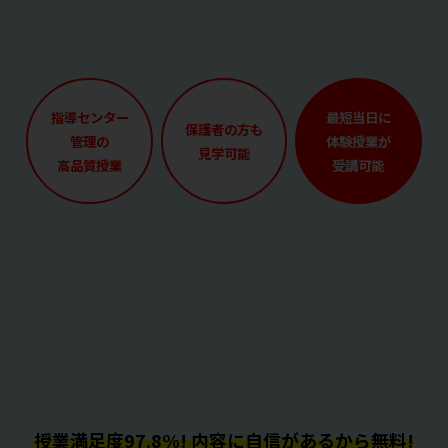
指導センター
最短当日に
保護者の方も
管理の
体験授業が
見学可能
高品質授業
受講可能
授業満足度97.8%! 内容に自信があるから無料!