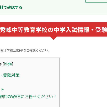
料で確認する
秀峰中等教育学校の中学入試情報・受
情報は学校公式HPをご確認ください。
s
[
hide
]
・受験対策
ント
教師のWAMにお任せください！