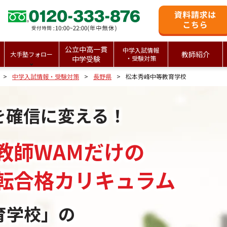
公立中高一貫
中学入試情報
教師紹介
大手塾フォロー
中学受験
・受験対策
中学入試情報・受験対策
長野県
松本秀峰中等教育学校
を確信に変える！
教師WAMだけの
転合格カリキュラム
育学校」の