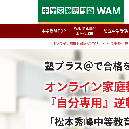
WAMで成績が
中学受験TOP
私立中学受験
上がる理由
オンライン家庭教師WAM TOP
中学受験対策
塾プラス＠で合格
オンライン家庭
『自分専用』
逆
「松本秀峰中等教