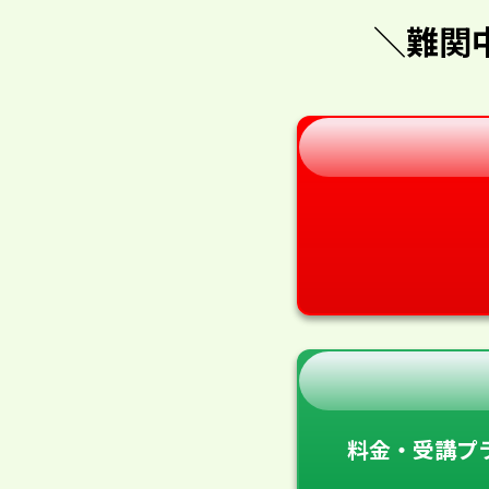
＼難関
料金・受講プ