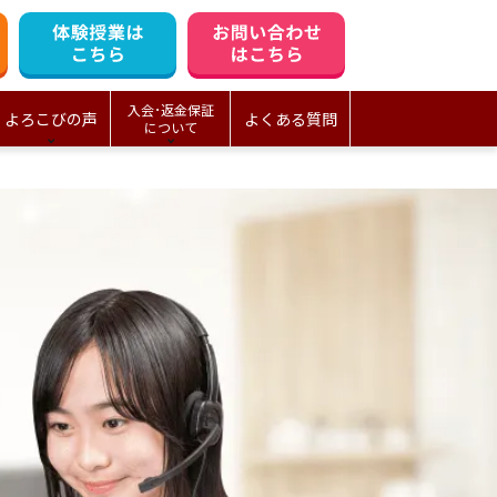
入会･返金保証
よろこびの声
よくある質問
について