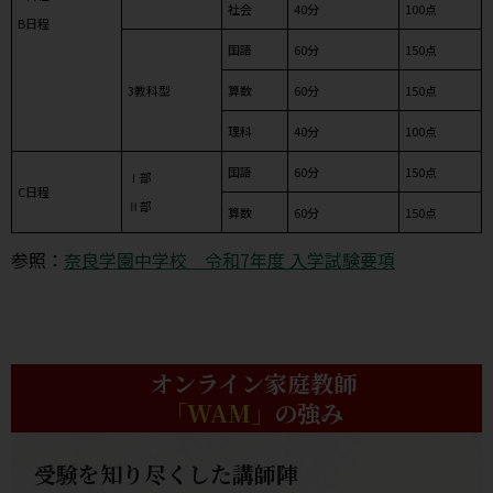
社会
40分
100点
B日程
国語
60分
150点
3教科型
算数
60分
150点
理科
40分
100点
国語
60分
150点
Ⅰ部
C日程
Ⅱ部
算数
60分
150点
参照：
奈良学園中学校 令和7年度 入学試験要項
オンライン家庭教師
「WAM」
の強み
受験を知り尽くした講師陣