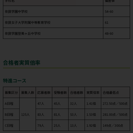
学校名
偏差値
奈良学園中学校
54-60
奈良女子大学附属中等教育学校
61
奈良学園登美ヶ丘中学校
48-60
合格者実質倍率
特進コース
募集区分
募集人数
応募者数
受験者数
合格者数
実質倍率
合格最低点
A日程
47人
45人
32人
1.41倍
272.50点／500点
B日程
125人
83人
81人
53人
1.53倍
281.00点／500点
C日程
79人
25人
13人
1.92倍
149点／300点