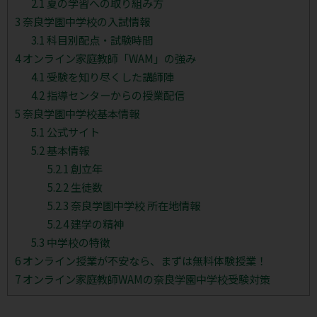
2.1
夏の学習への取り組み方
3
奈良学園中学校の入試情報
3.1
科目別配点・試験時間
4
オンライン家庭教師「WAM」の強み
4.1
受験を知り尽くした講師陣
4.2
指導センターからの授業配信
5
奈良学園中学校基本情報
5.1
公式サイト
5.2
基本情報
5.2.1
創立年
5.2.2
生徒数
5.2.3
奈良学園中学校 所在地情報
5.2.4
建学の精神
5.3
中学校の特徴
6
オンライン授業が不安なら、まずは無料体験授業！
7
オンライン家庭教師WAMの奈良学園中学校受験対策