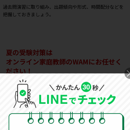
過去問演習に取り組み、出題傾向や形式、時間配分などを
把握しておきましょう。
夏の受験対策は
オンライン家庭教師のWAMにお任せく
ださい！
夏の過ごし方は、受験の合否を分ける最も重要な時期で
す。 塾の夏期講習では最後の追い込みの演習問題をこな
す時期です。総合的に復習する時期だからこそ、
オンラ
イン家庭教師で塾の補完を行い、根本的に理解するため
の取り組み
が重要です。
「オンライン家庭教師WAM」
では、
指導センター
がお子