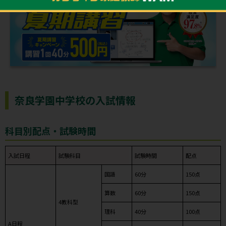
奈良学園中学校の入試情報
科目別配点・試験時間
入試日程
試験科目
試験時間
配点
国語
60分
150点
算数
60分
150点
4教科型
理科
40分
100点
A日程