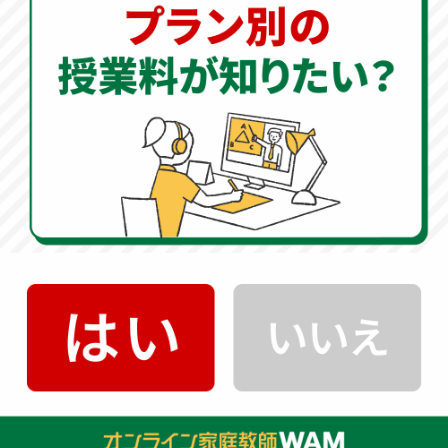
様の現状をしっかりと分析し、必要なカリキュラムを完
全オーダーメイドで作成します。
夏の学習への取り組み方
ただ闇雲に演習問題をこなすだけでは、成績のブレイク
スルーは生まれません。
問題量をこなすことは塾や宿題
に任せ、オンライン家庭教師のWAMでは「根本的にどの
ように解けばいいのか」という本質を指導
します。
解き方のアプローチを知るだけで、今後の成績は大きく
変わってきます。
オンライン家庭教師
500円
授業
キャンペーン実施中