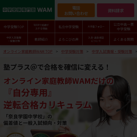
電話
資料請求
お問い合わせ
公立中高一貫
WAMで成績が
中学受験TOP
私立中学受験
大手塾フォロー
中学受験
上がる理由
中学入試情報
入会･返金保証
教師紹介
よろこびの声
よくある質問
・受験対策
について
オンライン家庭教師WAM TOP
中学受験対策
中学入試情報・受験対策
塾プラス＠で合格を確信に変える！
オンライン家庭教師WAMだけの
『自分専用』
逆転合格カリキュラム
「奈良学園中学校」の
偏差値と一般入試傾向・対策