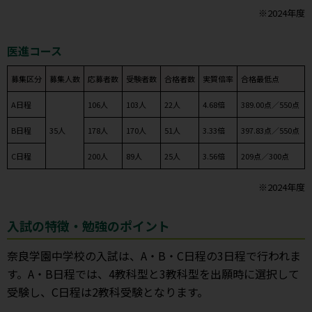
※2024年度
医進コース
募集区分
募集人数
応募者数
受験者数
合格者数
実質倍率
合格最低点
A日程
106人
103人
22人
4.68倍
389.00点／550点
B日程
35人
178人
170人
51人
3.33倍
397.83点／550点
C日程
200人
89人
25人
3.56倍
209点／300点
※2024年度
入試の特徴・勉強のポイント
奈良学園中学校の入試は、A・B・C日程の3日程で行われま
す。A・B日程では、4教科型と3教科型を出願時に選択して
受験し、C日程は2教科受験となります。