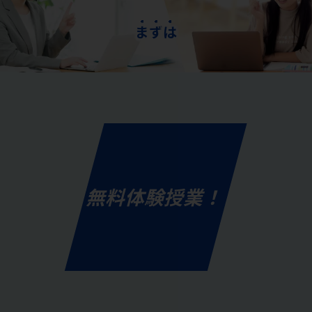
ま
ず
は
無料体験授業！