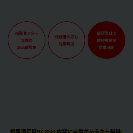
指導センター
最短当日に
保護者の方も
管理の
体験授業が
見学可能
高品質授業
受講可能
授業満足度97.8%! 内容に自信があるから無料!