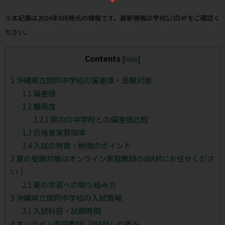
※本記事は2024年9月時点の情報です。最新情報は学校公式HPをご確認く
ださい。
Contents
[
hide
]
1
沖縄県立開邦中学校の偏差値・受験対策
1.1
偏差値
1.2
難易度
1.2.1
県内の中学校との偏差値比較
1.3
合格者実質倍率
1.4
入試の特徴・勉強のポイント
2
夏の受験対策はオンライン家庭教師のWAMにお任せくださ
い！
2.1
夏の学習への取り組み方
3
沖縄県立開邦中学校の入試情報
3.1
入試科目・試験時間
4
オンライン家庭教師「WAM」の強み