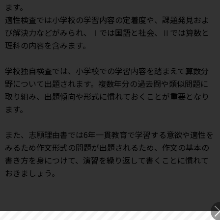
ます。
適性検査では小学校の学習内容の定着度や、課題発見およ
び解決力などがみられ、Ⅰでは国語と社会、Ⅱでは算数と
理科の内容を含みます。
学校独自検査では、小学校での学習内容を踏まえて算数分
野について出題されます。複数年分の過去問や類似問題に
取り組み、出題傾向や形式に慣れておくことが重要となり
ます。
また、志願理由書では6年一貫教育で学習する意欲や適性を
みるため作文形式の問題が出題されるため、作文の基本の
書き方を身につけて、演習を繰り返して書くことに慣れて
おきましょう。