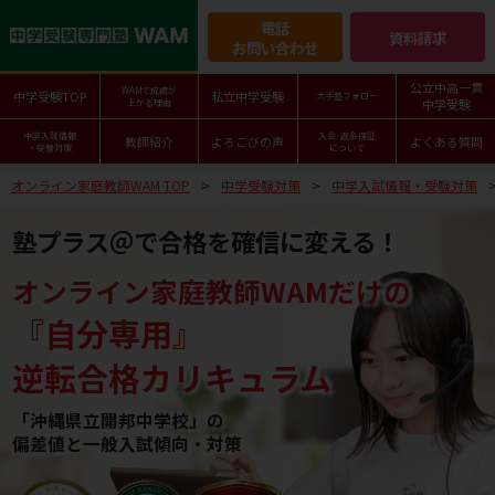
電話
資料請求
お問い合わせ
公立中高一貫
WAMで成績が
中学受験TOP
私立中学受験
大手塾フォロー
中学受験
上がる理由
中学入試情報
入会･返金保証
教師紹介
よろこびの声
よくある質問
・受験対策
について
オンライン家庭教師WAM TOP
中学受験対策
中学入試情報・受験対策
塾プラス＠で合格を確信に変える！
オンライン家庭教師WAMだけの
『自分専用』
逆転合格カリキュラム
「沖縄県立開邦中学校」の
偏差値と一般入試傾向・対策