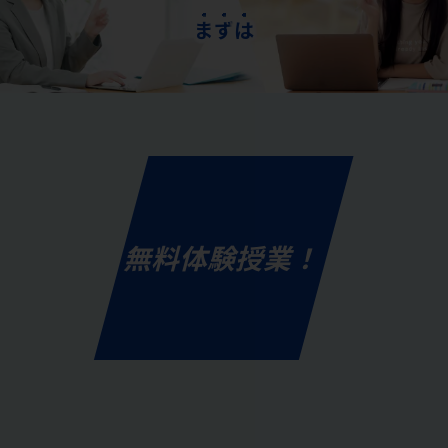
ま
ず
は
無料体験授業！