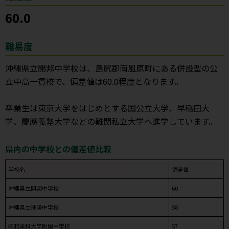
60.0
難易度
沖縄県立開邦中学校は、島尻郡南風原町にある併設型の公
立中高一貫校で、偏差値は60.0程度となります。
卒業生は東京大学をはじめとする国公立大学、早稲田大
学、慶應義塾大学などの難関私立大学へ進学しています。
県内の中学校との偏差値比較
学校名
偏差値
沖縄県立開邦中学校
60
沖縄県立球陽中学校
58
昭和薬科大学附属中学校
57