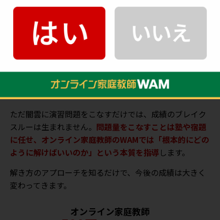
イン家庭教師で塾の補完を行い、根本的に理解するため
の取り組み
が重要です。
「オンライン家庭教師WAM」
では、
指導センター
がお子
様の現状をしっかりと分析し、必要なカリキュラムを完
全オーダーメイドで作成します。
夏の学習への取り組み方
ただ闇雲に演習問題をこなすだけでは、成績のブレイク
スルーは生まれません。
問題量をこなすことは塾や宿題
に任せ、オンライン家庭教師のWAMでは「根本的にどの
ように解けばいいのか」という本質を指導
します。
解き方のアプローチを知るだけで、今後の成績は大きく
変わってきます。
オンライン家庭教師