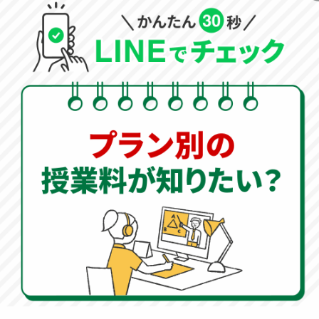
» オンライン家庭教師WAMへ資料請求
» まずは無料で体験授業
夏の受験対策は
オンライン家庭教師のWAMにお任せく
ださい！
夏の過ごし方は、受験の合否を分ける最も重要な時期で
す。 塾の夏期講習では最後の追い込みの演習問題をこな
す時期です。総合的に復習する時期だからこそ、
オンラ