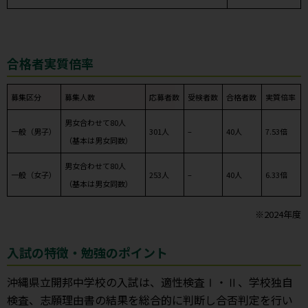
合格者実質倍率
募集区分
募集人数
応募者数
受検者数
合格者数
実質倍率
男女合わせて80人
一般（男子）
301人
–
40人
7.53倍
（基本は男女同数）
男女合わせて80人
一般（女子）
253人
–
40人
6.33倍
（基本は男女同数）
※2024年度
入試の特徴・勉強のポイント
沖縄県立開邦中学校の入試は、適性検査Ⅰ・Ⅱ、学校独自
検査、志願理由書の結果を総合的に判断し合否判定を行い