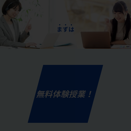
ま
ず
は
無料体験授業！