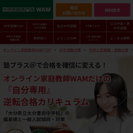
電話
資料請求
お問い合わせ
公立中高一貫
WAMで成績が
中学受験TOP
私立中学受験
大手塾フォロー
中学受験
上がる理由
中学入試情報
入会･返金保証
教師紹介
よろこびの声
よくある質問
・受験対策
について
オンライン家庭教師WAM TOP
中学受験対策
中学入試情報・受験対策
塾プラス＠で合格を確信に変える！
オンライン家庭教師WAMだけの
『自分専用』
逆転合格カリキュラム
「大分県立大分豊府中学校」の
偏差値と一般入試傾向・対策