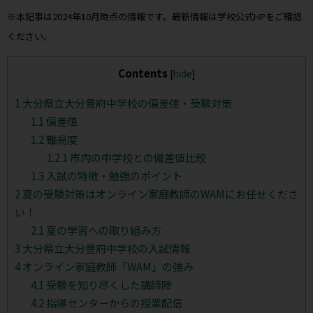
※本記事は2024年10月時点の情報です。最新情報は学校公式HPをご確認
ください。
Contents
[
hide
]
1
大分県立大分豊府中学校の偏差値・受験対策
1.1
偏差値
1.2
難易度
1.2.1
市内の中学校との偏差値比較
1.3
入試の特徴・勉強のポイント
2
夏の受験対策はオンライン家庭教師のWAMにお任せくださ
い！
2.1
夏の学習への取り組み方
3
大分県立大分豊府中学校の入試情報
4
オンライン家庭教師「WAM」の強み
4.1
受験を知り尽くした講師陣
4.2
指導センターからの授業配信