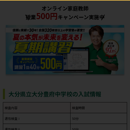
オンライン家庭教師
500円
授業
キャンペーン実施中
大分県立大分豊府中学校の入試情報
検査内容
検査時間
適性検査Ⅰ
50分
適性検査Ⅱ
50分