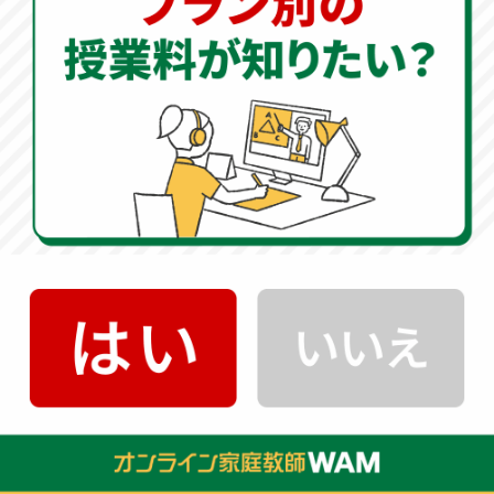
す時期です。総合的に復習する時期だからこそ、
オンラ
イン家庭教師で塾の補完を行い、根本的に理解するため
の取り組み
が重要です。
「オンライン家庭教師WAM」
では、
指導センター
がお子
様の現状をしっかりと分析し、必要なカリキュラムを完
全オーダーメイドで作成します。
夏の学習への取り組み方
ただ闇雲に演習問題をこなすだけでは、成績のブレイク
スルーは生まれません。
問題量をこなすことは塾や宿題
に任せ、オンライン家庭教師のWAMでは「根本的にどの
ように解けばいいのか」という本質を指導
します。
解き方のアプローチを知るだけで、今後の成績は大きく
変わってきます。