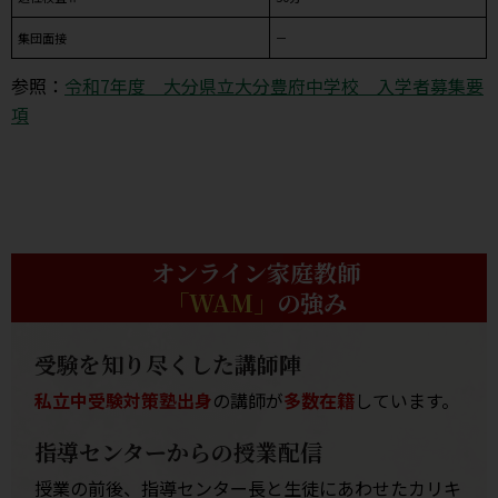
集団面接
－
参照：
令和7年度 大分県立大分豊府中学校 入学者募集要
項
オンライン家庭教師
「WAM」
の強み
受験を知り尽くした講師陣
私立中受験対策塾出身
の講師が
多数在籍
しています。
指導センターからの授業配信
授業の前後、指導センター長と生徒にあわせたカリキ