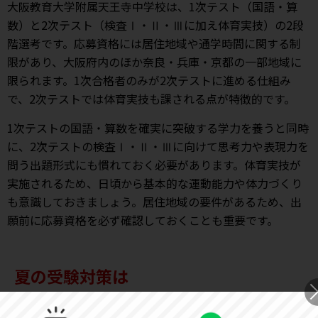
大阪教育大学附属天王寺中学校は、1次テスト（国語・算
数）と2次テスト（検査Ⅰ・Ⅱ・Ⅲに加え体育実技）の2段
階選考です。応募資格には居住地域や通学時間に関する制
限があり、大阪府内のほか奈良・兵庫・京都の一部地域に
限られます。1次合格者のみが2次テストに進める仕組み
で、2次テストでは体育実技も課される点が特徴的です。
1次テストの国語・算数を確実に突破する学力を養うと同時
に、2次テストの検査Ⅰ・Ⅱ・Ⅲに向けて思考力や表現力を
問う出題形式にも慣れておく必要があります。体育実技が
実施されるため、日頃から基本的な運動能力や体力づくり
も意識しておきましょう。居住地域の要件があるため、出
願前に応募資格を必ず確認しておくことも重要です。
夏の受験対策は
オンライン家庭教師のWAMにお任せく