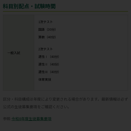
科目別配点・試験時間
1次テスト
国語（30分）
算数（40分）
2次テスト
一般入試
適性Ⅰ（40分）
適性Ⅱ（40分）
適性Ⅲ（40分）
体育実技
区分・科目構成は年度により変更される場合があります。最新情報は必ず
公式の生徒募集要項をご確認ください。
参照:
令和8年度生徒募集要項