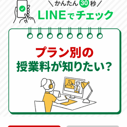
ださい！
夏の過ごし方は、受験の合否を分ける最も重要な時期で
す。 塾の夏期講習では最後の追い込みの演習問題をこな
す時期です。総合的に復習する時期だからこそ、
オンラ
イン家庭教師で塾の補完を行い、根本的に理解するため
の取り組み
が重要です。
「オンライン家庭教師WAM」
では、
指導センター
がお子
様の現状をしっかりと分析し、必要なカリキュラムを完
全オーダーメイドで作成します。
夏の学習への取り組み方
ただ闇雲に演習問題をこなすだけでは、成績のブレイク
スルーは生まれません。
問題量をこなすことは塾や宿題
に任せ、オンライン家庭教師のWAMでは「根本的にどの
ように解けばいいのか」という本質を指導
します。