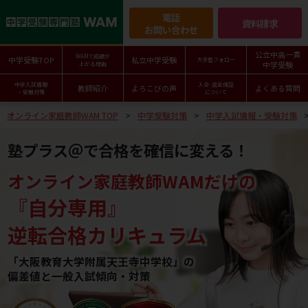
電話
資料請求
お問い合わせ
公立中高一貫
WAMで成績が
中学受験TOP
私立中学受験
大手塾フォロー
中学受験
上がる理由
中学入試情報
入会･返金保証
教師紹介
よろこびの声
よくある質問
・受験対策
について
オンライン家庭教師WAM TOP
中学受験対策
中学入試情報・受験対策
塾プラス＠で合格を確信に変える！
オンライン家庭教師WAMだけの
『自分専用』
逆転合格カリキュラム
「大阪教育大学附属天王寺中学校」の
偏差値と一般入試傾向・対策