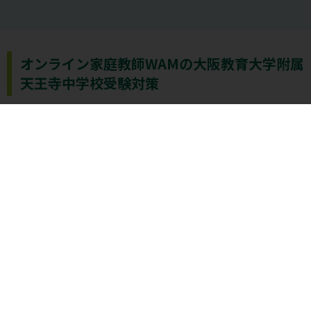
オンライン家庭教師WAMの大阪教育大学附属
天王寺中学校受験対策
大阪教育大学附属天王寺中学校の受験を志望している方に
は、オンライン家庭教師WAMがおすすめです。専任の教育
アドバイザーによる指導で、大阪教育大学附属天王寺中学
校の入試突破に必要な基礎学力の定着を図ることができま
す。また、入学後の内部進学に向けて重要となる、日頃か
らの学習習慣づくりもサポート。受験対策にとどまらず、
その後の学校生活を見据えた学力の土台を築きます。さら
にオンラインだから通学にかかる時間をカット。合格に必
要な学力を効率的に得ることができます。