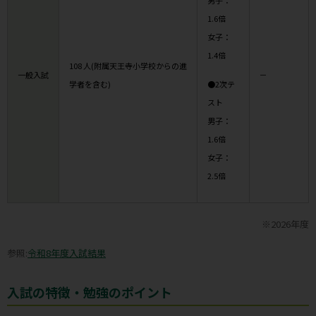
男子：
1.6倍
女子：
1.4倍
108 ⼈(附属天王寺⼩学校からの進
一般入試
－
学者を含む)
●2次テ
スト
男子：
1.6倍
女子：
2.5倍
※2026年度
参照:
令和8年度入試結果
入試の特徴・勉強のポイント