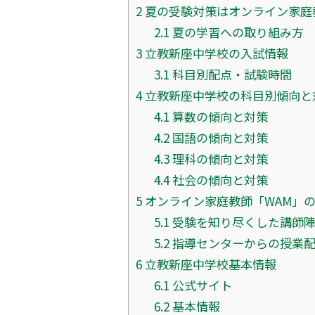
2
夏の受験対策はオンライン家庭
2.1
夏の学習への取り組み方
3
立教新座中学校の入試情報
3.1
科目別配点・試験時間
4
立教新座中学校の科目別傾向と
4.1
算数の傾向と対策
4.2
国語の傾向と対策
4.3
理科の傾向と対策
4.4
社会の傾向と対策
5
オンライン家庭教師「WAM」
5.1
受験を知り尽くした講師
5.2
指導センターからの授業
6
立教新座中学校基本情報
6.1
公式サイト
6.2
基本情報