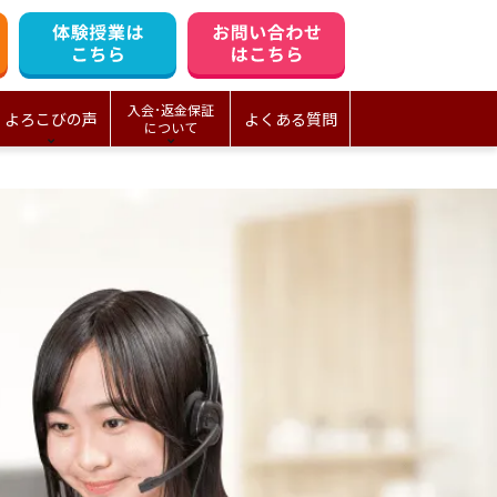
入会･返金保証
よろこびの声
よくある質問
について