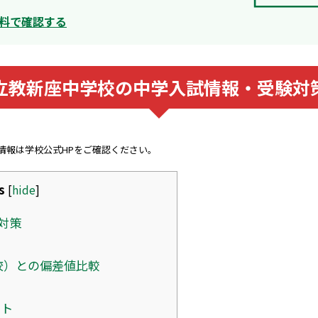
料で確認する
立教新座中学校の中学入試情報・受験対
新情報は学校公式HPをご確認ください。
s
[
hide
]
対策
校）との偏差値比較
ント