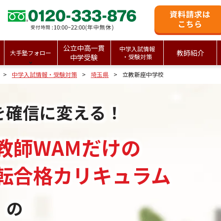
公立中高一貫
中学入試情報
教師紹介
大手塾フォロー
中学受験
・受験対策
中学入試情報・受験対策
埼玉県
立教新座中学校
を確信に変える！
教師WAMだけの
転合格カリキュラム
」の