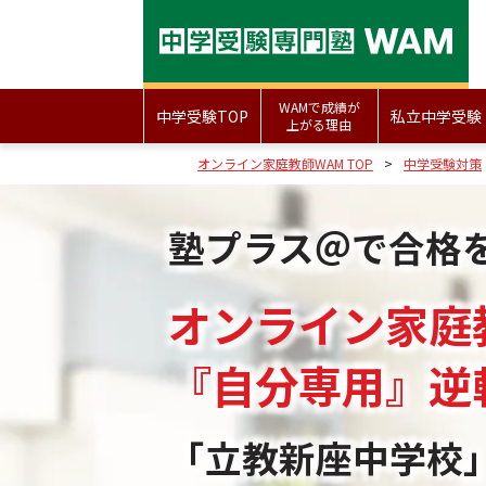
WAMで成績が
中学受験TOP
私立中学受験
上がる理由
オンライン家庭教師WAM TOP
中学受験対策
塾プラス＠で合格
オンライン家庭
『自分専用』
逆
「立教新座中学校