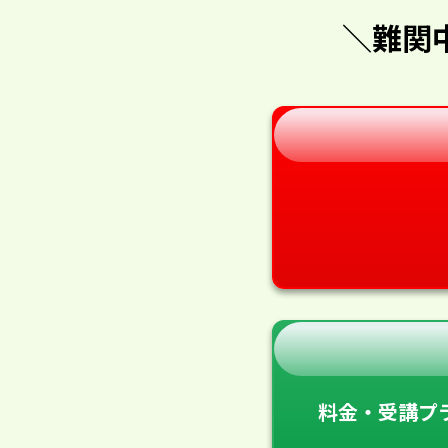
＼難関
料金・受講プ