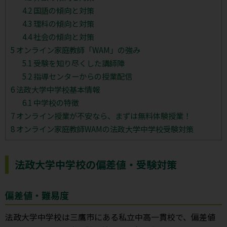
4.2
国語の傾向と対策
4.3
理科の傾向と対策
4.4
社会の傾向と対策
5
オンライン家庭教師「WAM」の強み
5.1
受験を知り尽くした講師陣
5.2
指導センターからの授業配信
6
法政大学中学校基本情報
6.1
中学校の特徴
7
オンライン授業が不安なら、まずは無料体験授業！
8
オンライン家庭教師WAMの法政大学中学校受験対策
法政大学中学校の偏差値・受験対策
偏差値・難易度
法政大学中学校は三鷹市にある私立中高一貫校で、偏差値