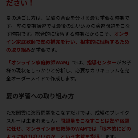
ださい！
夏の過ごし方は、受験の合否を分ける最も重要な時期で
す。 塾の夏期講習では最後の追い込みの演習問題をこな
す時期です。総合的に復習する時期だからこそ、
オンラ
イン家庭教師で塾の補完を行い、根本的に理解するため
の取り組み
が重要です。
「オンライン家庭教師WAM」
では、
指導センター
がお子
様の現状をしっかりと分析し、必要なカリキュラムを完
全オーダーメイドで作成します。
夏の学習への取り組み方
ただ闇雲に演習問題をこなすだけでは、成績のブレイク
スルーは生まれません。
問題量をこなすことは塾や宿題
に任せ、オンライン家庭教師のWAMでは「根本的にどの
ように解けばいいのか」という本質を指導
します。