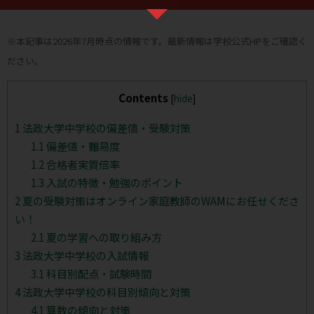
※本記事は2026年7月時点の情報です。最新情報は学校公式HPをご確認く
ださい。
Contents
[
hide
]
1
法政大学中学校の偏差値・受験対策
1.1
偏差値・難易度
1.2
合格者実質倍率
1.3
入試の特徴・勉強のポイント
2
夏の受験対策はオンライン家庭教師のWAMにお任せくださ
い！
2.1
夏の学習への取り組み方
3
法政大学中学校の入試情報
3.1
科目別配点・試験時間
4
法政大学中学校の科目別傾向と対策
4.1
算数の傾向と対策