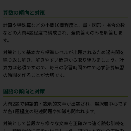
算数の傾向と対策
計算や特殊算などの小問10問程度と、量・図形・場合の数
などの大問4題程度で構成され、全問答えのみを解答しま
す。
対策として基本から標準レベルが出題されるため過去問を
繰り返し解き、解きやすい問題から取り組みましょう。計
算力は必須ですので、毎日の学習時間の中で必ず計算練習
の時間を作ることが大切です。
国語の傾向と対策
大問2題で物語的・説明的文章が出題され、選択肢中心です
が各1題程度の記述問題や知識も問われます。
対策として普段から様々な文章を正確かつ速く読む訓練を
し、時間配分に気をつけましょう。記述は本文中の表現を