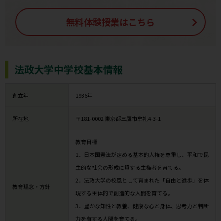
無料体験授業はこちら
法政大学中学校基本情報
創立年
1936年
所在地
〒181-0002 東京都三鷹市牟礼4-3-1
教育目標
1．日本国憲法が定める基本的人権を尊重し、平和で民
主的な社会の形成に資する主権者を育てる。
2．法政大学の校風として育まれた「自由と進歩」を体
教育理念・方針
現する主体的で創造的な人間を育てる。
3．豊かな知性と教養、健康な心と身体、思考力と判断
力を有する人間を育てる。