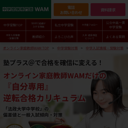
電話
資料請求
お問い合わせ
公立中高一貫
WAMで成績が
中学受験TOP
私立中学受験
大手塾フォロー
中学受験
上がる理由
中学入試情報
入会･返金保証
教師紹介
よろこびの声
よくある質問
・受験対策
について
オンライン家庭教師WAM TOP
中学受験対策
中学入試情報・受験対策
塾プラス＠で合格を確信に変える！
オンライン家庭教師WAMだけの
『自分専用』
逆転合格カリキュラム
「法政大学中学校」の
偏差値と一般入試傾向・対策