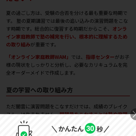
夏の過ごし方は、受験の合否を分ける最も重要な時期で
す。 塾の夏期講習では最後の追い込みの演習問題をこな
す時期です。総合的に復習する時期だからこそ、
オンラ
イン家庭教師で塾の補完を行い、根本的に理解するため
の取り組み
が重要です。
「オンライン家庭教師WAM」
では、
指導センター
がお子
様の現状をしっかりと分析し、必要なカリキュラムを完
全オーダーメイドで作成します。
夏の学習への取り組み方
ただ闇雲に演習問題をこなすだけでは、成績のブレイク
スルーは生まれません。
問題量をこなすことは塾や宿題
に任せ、オンライン家庭教師のWAMでは「根本的にどの
ように解けばいいのか」という本質を指導
します。