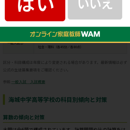
科目別配点・試験時間
国語・算数（各50分／各120点）
一般入試①
社会・理科（各45分／各80点）
国語・算数（各50分／各120点）
一般入試②
社会・理科（各45分／各80点）
区分・科目構成は年度により変更される場合があります。最新情報は必ず
公式の生徒募集要項をご確認ください。
参照:
一般入試 入試概要
海城中学高等学校の科目別傾向と対策
算数の傾向と対策
大問は全6題で構成されています。計算問題や比の計算をは