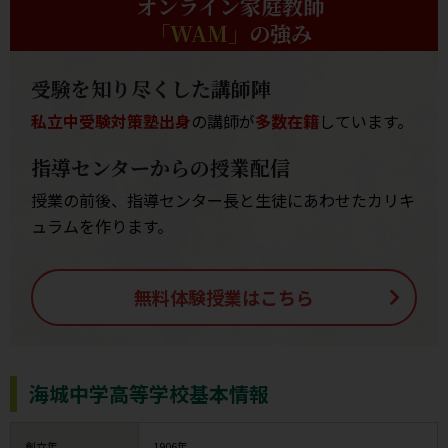
オンライン家庭教師
「WAM」
の強み
受験を知り尽くした講師陣
私立中受験対策塾出身
の講師が
多数在籍
しています。
指導センターからの授業配信
授業の前後、指導センター長と生徒にあわせたカリキ
ュラムを作ります。
無料体験授業はこちら
海城中学高等学校基本情報
創立年
1906年