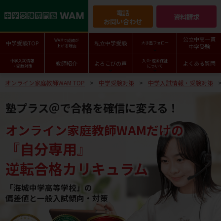
電話
資料請求
お問い合わせ
公立中高一貫
WAMで成績が
中学受験TOP
私立中学受験
大手塾フォロー
中学受験
上がる理由
中学入試情報
入会･返金保証
教師紹介
よろこびの声
よくある質問
・受験対策
について
オンライン家庭教師WAM TOP
中学受験対策
中学入試情報・受験対策
塾プラス＠で合格を確信に変える！
オンライン家庭教師WAMだけの
『自分専用』
逆転合格カリキュラム
「海城中学高等学校」の
偏差値と一般入試傾向・対策