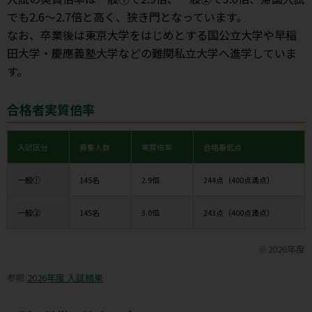
でも2.6〜2.7倍と高く、狭き門となっています。
なお、卒業後は東京大学をはじめとする国公立大学や早稲
田大学・慶應義塾大学などの難関私立大学へ進学していま
す。
合格者実質倍率
入試区分
募集人数
実質倍率
合格最低点
一般①
145名
2.9倍
244点（400点満点）
一般②
145名
3.0倍
243点（400点満点）
※2026年度
参照:
2026年度 入試結果