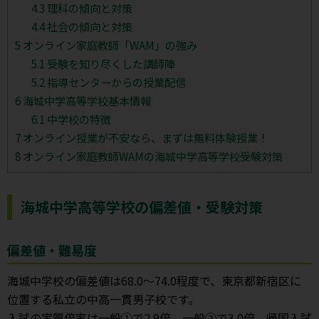
4.3
理科の傾向と対策
4.4
社会の傾向と対策
5
オンライン家庭教師「WAM」の強み
5.1
受験を知り尽くした講師陣
5.2
指導センターからの授業配信
6
海城中学高等学校基本情報
6.1
中学校の特徴
7
オンライン授業が不安なら、まずは無料体験授業！
8
オンライン家庭教師WAMの海城中学高等学校受験対策
海城中学高等学校の偏差値・受験対策
偏差値・難易度
海城中学校の偏差値は68.0〜74.0程度で、東京都新宿区に
位置する私立の中高一貫男子校です。
入試の実質倍率は一般①で2.9倍、一般②で3.0倍、帰国入試