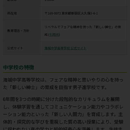
所在地
〒169-0072 東京都新宿区大久保3-6-1
リベラルでフェアな精神を持った「新しい紳士」の育
教育理念・方針
成 (
引用元
)
公式サイト
海城中学高等学校 公式サイト
中学校の特徴
海城中学高等学校は、フェアな精神と思いやりの心を持っ
た「新しい紳士」の育成を目指す男子進学校です。
6年間を3つの時期に分けた段階的なカリキュラムを展開
し、体験学習を通してコミュニケーション能力やコラボレ
ーション能力といった「新しい人間力」を育成します。主
体的・探究的な学びを重視した質の高い授業により、受験
に捉われない真の学力と知的好奇心を涵養します。生徒主