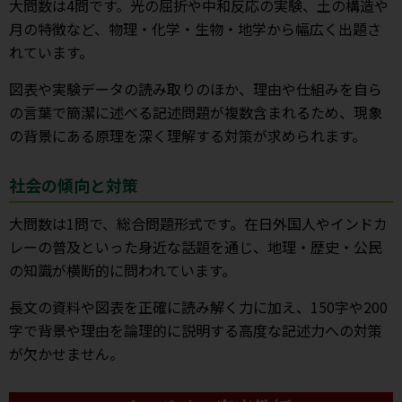
大問数は4問です。光の屈折や中和反応の実験、土の構造や
月の特徴など、物理・化学・生物・地学から幅広く出題さ
れています。
図表や実験データの読み取りのほか、理由や仕組みを自ら
の言葉で簡潔に述べる記述問題が複数含まれるため、現象
の背景にある原理を深く理解する対策が求められます。
社会の傾向と対策
大問数は1問で、総合問題形式です。在日外国人やインドカ
レーの普及といった身近な話題を通じ、地理・歴史・公民
の知識が横断的に問われています。
長文の資料や図表を正確に読み解く力に加え、150字や200
字で背景や理由を論理的に説明する高度な記述力への対策
が欠かせません。