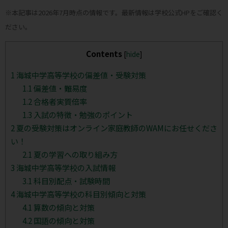
※本記事は2026年7月時点の情報です。最新情報は学校公式HPをご確認く
ださい。
Contents
[
hide
]
1
海城中学高等学校の偏差値・受験対策
1.1
偏差値・難易度
1.2
合格者実質倍率
1.3
入試の特徴・勉強のポイント
2
夏の受験対策はオンライン家庭教師のWAMにお任せくださ
い！
2.1
夏の学習への取り組み方
3
海城中学高等学校の入試情報
3.1
科目別配点・試験時間
4
海城中学高等学校の科目別傾向と対策
4.1
算数の傾向と対策
4.2
国語の傾向と対策