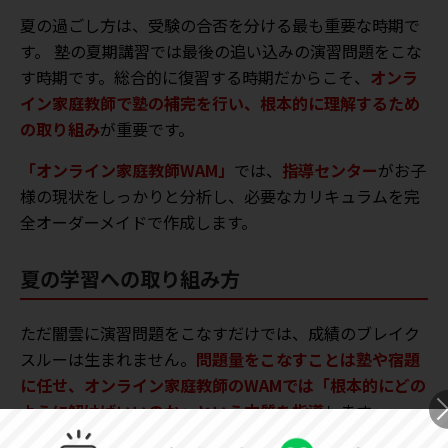
夏の過ごし方は、受験の合否を分ける最も重要な時期で
す。 塾の夏期講習では最後の追い込みの演習問題をこな
す時期です。総合的に復習する時期だからこそ、
オンラ
イン家庭教師で塾の補完を行い、根本的に理解するため
の取り組み
が重要です。
「オンライン家庭教師WAM」
では、
指導センター
がお子
様の現状をしっかりと分析し、必要なカリキュラムを完
全オーダーメイドで作成します。
夏の学習への取り組み方
ただ闇雲に演習問題をこなすだけでは、成績のブレイク
スルーは生まれません。
問題量をこなすことは塾や宿題
に任せ、オンライン家庭教師のWAMでは「根本的にどの
ように解けばいいのか」という本質を指導
します。