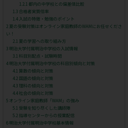
1.2.1
都内の中学校との偏差値比較
1.3
合格者実質倍率
1.4
入試の特徴・勉強のポイント
2
夏の受験対策はオンライン家庭教師のWAMにお任せくださ
い！
2.1
夏の学習への取り組み方
3
明治大学付属明治中学校の入試情報
3.1
科目別配点・試験時間
4
明治大学付属明治中学校の科目別傾向と対策
4.1
算数の傾向と対策
4.2
国語の傾向と対策
4.3
理科の傾向と対策
4.4
社会の傾向と対策
5
オンライン家庭教師「WAM」の強み
5.1
受験を知り尽くした講師陣
5.2
指導センターからの授業配信
6
明治大学付属明治中学校基本情報