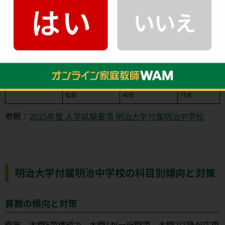
入試種別
試験科目
試験時間
配点
国語
50分
100点
算数
50分
100点
第1回
第2回
理科
40分
75点
社会
40分
75点
参照：
2025年度 入学試験要項 明治大学付属明治中学校
明治大学付属明治中学校の科目別傾向と対策
算数の傾向と対策
例年、大問5題構成で、大問1が一行問題、大問2以降が応用