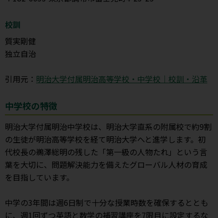
校訓
質実剛健
独立自治
引用元：
明治大学付属明治高等学校・中学校｜校訓・沿革
中学校の特徴
明治大学付属明治中学校は、明治大学直系の附属校で約9割
の生徒が明治高等学校を経て明治大学へと進学します。初
代校長の鵜澤総明の残した「第一級の人物たれ」という言
葉を大切に、問題解決能力を備えたグローバル人材の育成
を目指しています。
中学の3年間は週6日制で十分な授業時数を確保するととも
に、週1回ずつ英語と数学の補習講座を7限目に設定するな