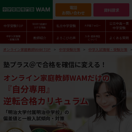
電話
資料請求
お問い合わせ
公立中高一貫
WAMで成績が
中学受験TOP
私立中学受験
大手塾フォロー
中学受験
上がる理由
中学入試情報
入会･返金保証
教師紹介
よろこびの声
よくある質問
・受験対策
について
オンライン家庭教師WAM TOP
中学受験対策
中学入試情報・受験対策
塾プラス＠で合格を確信に変える！
オンライン家庭教師WAMだけの
『自分専用』
逆転合格カリキュラム
「明治大学付属明治中学校」の
偏差値と一般入試傾向・対策