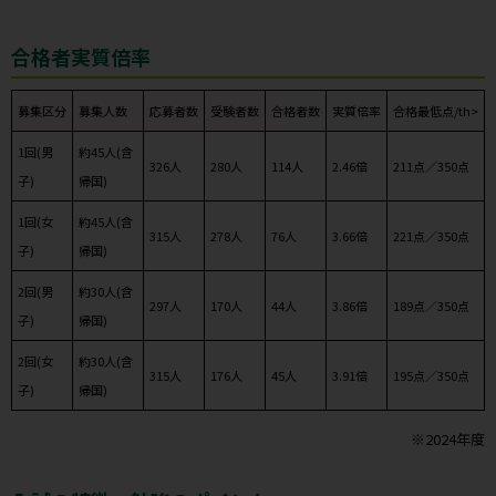
合格者実質倍率
募集区分
募集人数
応募者数
受験者数
合格者数
実質倍率
合格最低点/th>
1回(男
約45人(含
326人
280人
114人
2.46倍
211点／350点
子)
帰国)
1回(女
約45人(含
315人
278人
76人
3.66倍
221点／350点
子)
帰国)
2回(男
約30人(含
297人
170人
44人
3.86倍
189点／350点
子)
帰国)
2回(女
約30人(含
315人
176人
45人
3.91倍
195点／350点
子)
帰国)
※2024年度