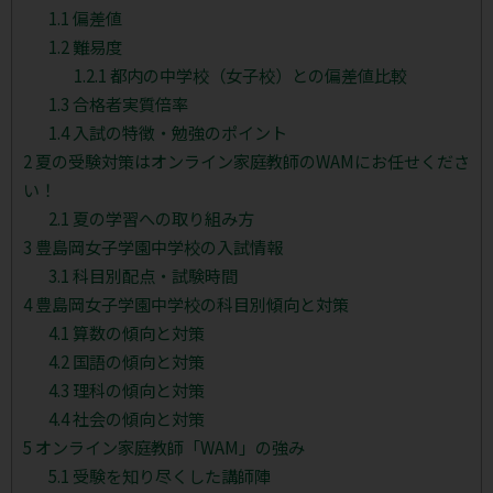
1.1
偏差値
1.2
難易度
1.2.1
都内の中学校（女子校）との偏差値比較
1.3
合格者実質倍率
1.4
入試の特徴・勉強のポイント
2
夏の受験対策はオンライン家庭教師のWAMにお任せくださ
い！
2.1
夏の学習への取り組み方
3
豊島岡女子学園中学校の入試情報
3.1
科目別配点・試験時間
4
豊島岡女子学園中学校の科目別傾向と対策
4.1
算数の傾向と対策
4.2
国語の傾向と対策
4.3
理科の傾向と対策
4.4
社会の傾向と対策
5
オンライン家庭教師「WAM」の強み
5.1
受験を知り尽くした講師陣