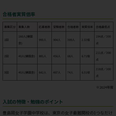
合格者実質倍率
募集区分
募集人数
応募者数
受験者数
合格者数
実質倍率
合格最低点
160人(帰国
194点／300
1回
993人
904人
389人
2.32倍
含)
点
211点／300
2回
40人(帰国含)
881人
456人
68人
6.71倍
点
218点／300
3回
40人(帰国含)
642人
467人
74人
6.31倍
点
※2024年度
入試の特徴・勉強のポイント
豊島岡女子学園中学校は、東京の女子最難関校の1つなだけ