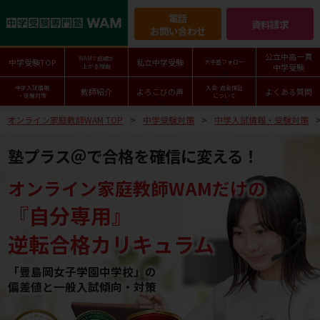
電話
資料請求
お問い合わせ
公立中高一貫
WAMで成績が
中学受験TOP
私立中学受験
大手塾フォロー
中学受験
上がる理由
中学入試情報
入会･返金保証
教師紹介
よろこびの声
よくある質問
・受験対策
について
オンライン家庭教師WAM TOP
中学受験対策
中学入試情報・受験対策
塾プラス＠で合格を確信に変える！
オンライン家庭教師WAMだけの
『自分専用』
逆転合格カリキュラム
「豊島岡女子学園中学校」の
偏差値と一般入試傾向・対策