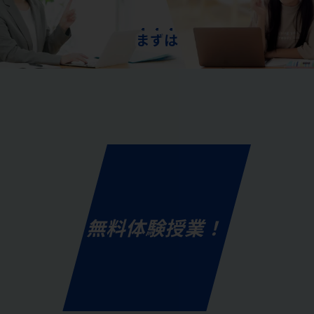
ま
ず
は
無料体験授業！