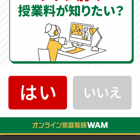
豊島岡女子学園中学校の入試情報
科目別配点・試験時間
入試回
試験科目
試験時間
配点
国語
50分
100点
4教科
算数
50分
100点
1回
2回
社会・理科
50分
100点
3回
算数
50分
100点
算数・英語資格
英語資格
－
100点