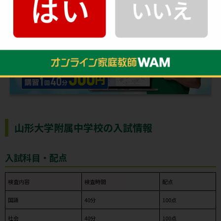
山形大学附属中学校の入試情報
入試科目・配点
検査内容
検査時間
配点
国語
40分
100点
社会
40分
100点