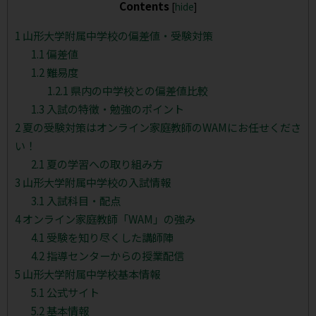
Contents
[
hide
]
1
山形大学附属中学校の偏差値・受験対策
1.1
偏差値
1.2
難易度
1.2.1
県内の中学校との偏差値比較
1.3
入試の特徴・勉強のポイント
2
夏の受験対策はオンライン家庭教師のWAMにお任せくださ
い！
2.1
夏の学習への取り組み方
3
山形大学附属中学校の入試情報
3.1
入試科目・配点
4
オンライン家庭教師「WAM」の強み
4.1
受験を知り尽くした講師陣
4.2
指導センターからの授業配信
5
山形大学附属中学校基本情報
5.1
公式サイト
5.2
基本情報