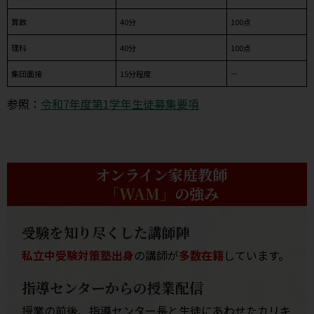
算数
40分
100点
理科
40分
100点
集団面接
15分程度
－
参照：
令和7年度第1学年生徒募集要項
オンライン家庭教師
「WAM」
の強み
受験を知り尽くした講師陣
私立中受験対策塾出身
の講師が
多数在籍
しています。
指導センターからの授業配信
授業の前後、指導センター長と生徒にあわせたカリキ