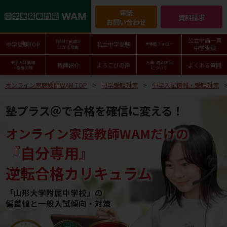
電話
資料請求
お問い合わせ
公立中高一貫
WAMで成績が
中学受験TOP
私立中学受験
大手塾フォロー
中学受験
上がる理由
中学入試情報
入会･返金保証
教師紹介
よろこびの声
よくある質問
・受験対策
について
オンライン家庭教師WAM TOP
中学受験対策
中学入試情報・受験対策
塾プラス＠で合格を確信に変える！
オンライン家庭教師WAMだけの
『自分専用』
逆転合格カリキュラム
「山形大学附属中学校」の
偏差値と一般入試傾向・対策