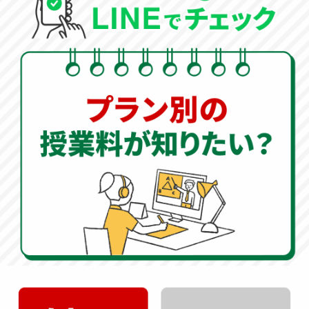
の取り組み
が重要です。
「オンライン家庭教師WAM」
では、
指導センター
がお子
様の現状をしっかりと分析し、必要なカリキュラムを完
全オーダーメイドで作成します。
夏の学習への取り組み方
ただ闇雲に演習問題をこなすだけでは、成績のブレイク
スルーは生まれません。
問題量をこなすことは塾や宿題
に任せ、オンライン家庭教師のWAMでは「根本的にどの
ように解けばいいのか」という本質を指導
します。
解き方のアプローチを知るだけで、今後の成績は大きく
変わってきます。
オンライン家庭教師
500円
授業
キャンペーン実施中