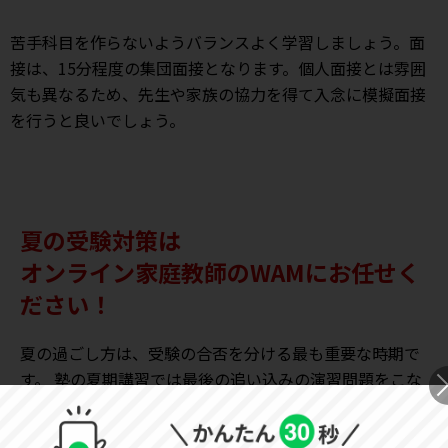
苦手科目を作らないようバランスよく学習しましょう。面
接は、15分程度の集団面接となります。個人面接とは雰囲
気も異なるため、先生や家族の協力を得て入念に模擬面接
を行うと良いでしょう。
夏の受験対策は
オンライン家庭教師のWAMにお任せく
ださい！
夏の過ごし方は、受験の合否を分ける最も重要な時期で
す。 塾の夏期講習では最後の追い込みの演習問題をこな
す時期です。総合的に復習する時期だからこそ、
オンラ
イン家庭教師で塾の補完を行い、根本的に理解するため