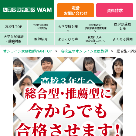
電話
資料請求
お問い合わせ
医学部受験
WAMで成績が
総合型選抜・
高校生TOP
大学受験対策
対策
上がる理由
学校推薦型選抜対策
大学入試情報
授業料･入会･
教師紹介
よろこびの声
よくある質問
・受験対策
返金保証について
オンライン家庭教師WAM TOP
高校生のオンライン家庭教師
総合型・学校
高校３年生へ
総合型・推薦型に
今からでも
合格させます！