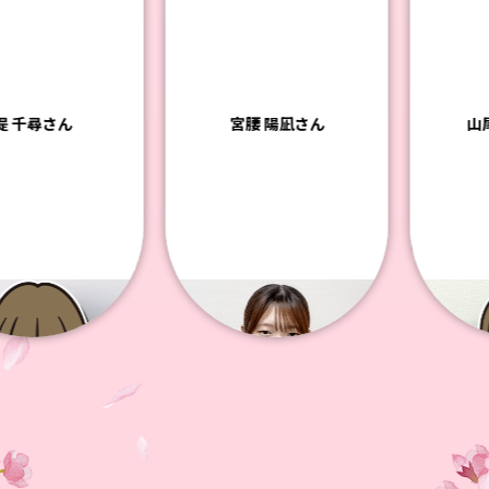
千尋さん
宮腰 陽凪さん
山尾 