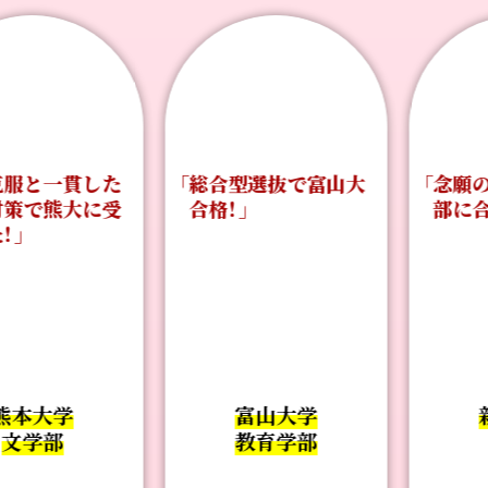
服と一貫した
「総合型選抜で富山大
「念願の
策で熊大に受
合格！」
部に合格
」
本大学
富山大学
新
学部
教育学部
法