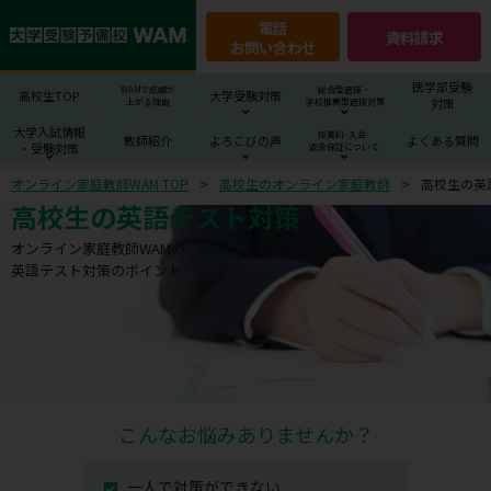
電話
資料請求
お問い合わせ
医学部受験
WAMで成績が
総合型選抜・
高校生TOP
大学受験対策
対策
上がる理由
学校推薦型選抜対策
大学入試情報
授業料･入会･
教師紹介
よろこびの声
よくある質問
・受験対策
返金保証について
オンライン家庭教師WAM TOP
高校生のオンライン家庭教師
高校生の英
高校生の英語テスト対策
オンライン家庭教師WAMの
英語テスト対策のポイント
こんなお悩みありませんか？
一人で対策ができない