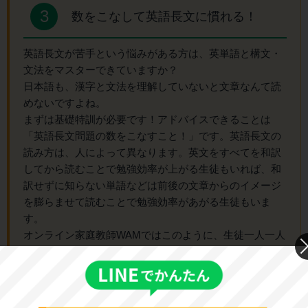
3
数をこなして英語長文に慣れる！
英語長文が苦手という悩みがある方は、英単語と構文・
文法をマスターできていますか？
日本語も、漢字と文法を理解していないと文章なんて読
めないですよね。
まずは基礎特訓が必要です！アドバイスできることは
「英語長文問題の数をこなすこと！」です。英語長文の
読み方は、人によって異なります。英文をすべてを和訳
してから読むことで勉強効率が上がる生徒もいれば、和
訳せずに知らない単語などは前後の文章からのイメージ
を膨らませて読むことで勉強効率があがる生徒もいま
す。
オンライン家庭教師WAMではこのように、生徒一人一人
に合った学習方法を指導します！