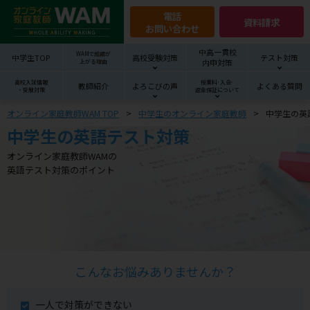
電話
資料請求
お問い合わせ
中高一貫校
WAMで成績が
中学生TOP
高校受験対策
テスト対策
内申対策
上がる理由
高校入試情報
授業料･入会･
教師紹介
よろこびの声
よくある質問
・受験対策
返金保証について
オンライン家庭教師WAM TOP
中学生のオンライン家庭教師
中学生の英
中学生の英語テスト対策
オンライン家庭教師WAMの
英語テスト対策のポイント
こんなお悩みありませんか？
一人で対策ができない