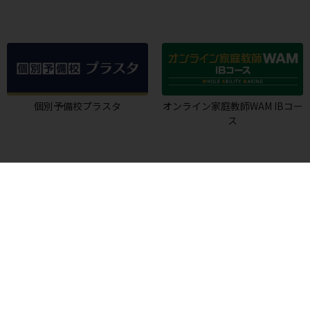
個別予備校プラスタ
オンライン家庭教師WAM IBコー
ス
中学生TOP
公立高校入試対策
WAMで成績が上がるわけ
私立高校入試対策
中高一貫校
内申対策
定期テスト対策