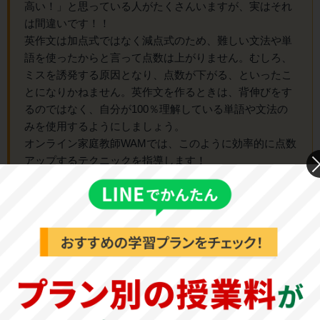
高い！」と思っている人がたくさんいますが、実はそれ
は間違いです！！
英作文は加点式ではなく減点式のため、難しい文法や単
語を使ったからと言って点数は上がりません。むしろ、
ミスを誘発する原因となり、点数が下がる、といったこ
とになりかねません。英作文を作るときは、背伸びをす
るのではなく、自分が100％理解している単語や文法の
みを使用するようにしましょう。
オンライン家庭教師WAMでは、このように効率的に点数
アップするテクニックを指導します！