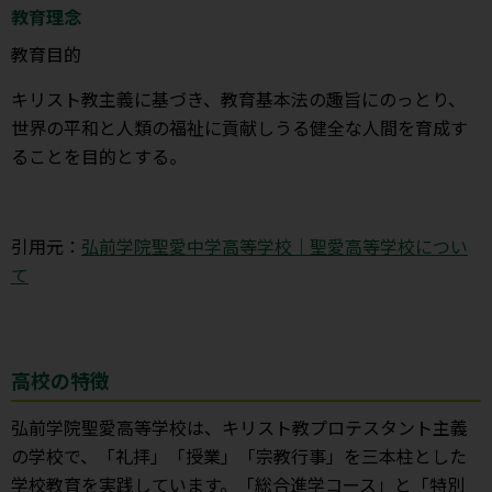
教育理念
教育目的
キリスト教主義に基づき、教育基本法の趣旨にのっとり、
世界の平和と人類の福祉に貢献しうる健全な人間を育成す
ることを目的とする。
引用元：
弘前学院聖愛中学高等学校｜聖愛高等学校につい
て
高校の特徴
弘前学院聖愛高等学校は、キリスト教プロテスタント主義
の学校で、「礼拝」「授業」「宗教行事」を三本柱とした
学校教育を実践しています。「総合進学コース」と「特別