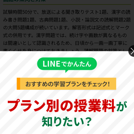
試験時間50分で、放送による聞き取りテスト1題、漢字の読
み書き問題1題、古典問題1題、小説・論説文の読解問題2題
の大問5題構成が続いています。解答形式は記述式とマーク
式の併用です。漢字問題では、続け字や画数が異なるもの
は間違いとして認識されるため、日頃から一画一画丁寧に
書くくせを身につけておきましょう。読解問題の対策とし
て、様々な文章の読解問題に数多く取り組み、速読力と読
解力を身につけておくことが大切です。
英語の傾向と対策
試験時間50分で、放送による聞き取りテスト1題、並び替え
問題1題、会話文・長文読解問題2題の大問4題構成です。解
答形式は記述式とマーク式の併用となります。聞き取りテ
ストの対策として、英文の音読やリスニングに取り組み、