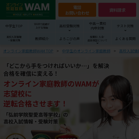
電話
資料請求
お問い合わせ
中高一貫校
WAMで成績が
中学生TOP
高校受験対策
テスト対策
内申対策
上がる理由
高校入試情報
授業料･入会･
教師紹介
よろこびの声
よくある質問
・受験対策
返金保証について
オンライン家庭教師WAM TOP
中学生のオンライン家庭教師
高校入試情
「どこから手をつければいいか…」を解決
合格を確信に変える！
オンライン家庭教師
の
WAM
が
志望校
に
逆転合格させます！
「弘前学院聖愛高等学校」の
高校入試情報・受験対策