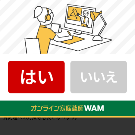
英文を聞くことに慣れておきましょう。また、長文読解問
題の配点が40点程度と高くなっているため、単語や熟語、
文法をしっかり定着させた上で様々な読解問題や過去問に
挑戦することが大切です。
理科の傾向と対策
試験時間45分で大問11～12題構成が続いていましたが、
2022年度では大問6題構成となり設問数も減少しました。
生物・地学・化学・物理の4分野から幅広く出題されるた
め、各分野ともバランスよく学習し、苦手分野を作らない
ようにすることが大切です。また、解答形式はマーク式が
大半を占めていますが、一部計算問題も含まれるため、計
算問題への対策も必要となります。