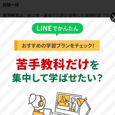
知徳一体
麗澤教育は、創立者・廣池千九郎が提唱した道徳科学「モ
ラロジー」に基づく知徳一体の教育を基本理念とし、心の
力（感謝の心・思いやりの心・自立の心）を鍛えることを
最も大切にしています。
知恩・感恩・報恩
恩を知り、恩を感じ、恩に報いる。「恩」の字は「因」を
知る「心」と書きます。自分が豊かな生活を送ることがで
きてきたのは、周囲の人・先人・自然のおかげだという感
謝の心を忘れず、その恩に報いることをめざす人材を育て
ます。
国際的日本人