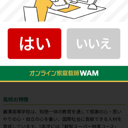
麗澤は、1935（昭和10）年の創立当初から、国際社会で活
躍する日本人の育成を掲げてきました。日本を知り、日本
人としての自分を見つめ、世界の中の日本のあるべき方向
性を考えて次代の国際社会に貢献できる人材を育成しま
す。
引用元：
教育理念・メッセージ ｜ 麗澤中学・高等学校（千
葉県柏市の中高一貫・共学校）
高校の特徴
麗澤高等学校は、知徳一体の教育を通して感謝の心・思い
やりの心・自立の心を養い、国際社会に貢献できる人材を
育成しています。1年次には「叡智スーパー特進コース」