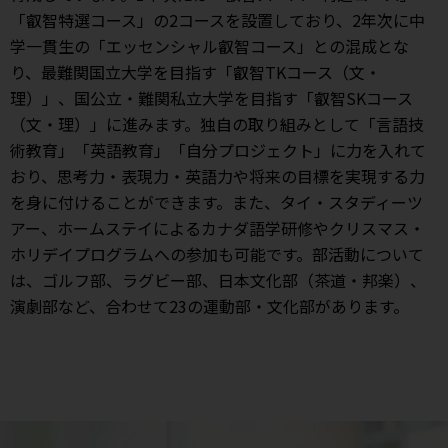
「叡智特選コース」の2コースを設置しており、2年次に中
学一貫生の「エッセンシャル叡智コース」との混成とな
り、最難関国立大学を目指す「叡智TKコース（文・
理）」、国公立・難関私立大学を目指す「叡智SKコース
（文・理）」に進みます。独自の取り組みとして「言語技
術教育」「英語教育」「自分プロジェクト」に力を入れて
おり、思考力・表現力・英語力や将来の目標を実現する力
を身に付けることができます。また、タイ・スタディーツ
アー、ホームステイによるカナダ語学研修やクリスマス・
ホリデイプログラムへの参加も可能です。部活動について
は、ゴルフ部、ラグビー部、日本文化部（茶道・邦楽）、
演劇部など、合わせて23の運動部・文化部があります。