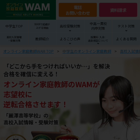
電話
資料請求
お問い合わせ
中高一貫校
WAMで成績が
中学生TOP
高校受験対策
テスト対策
内申対策
上がる理由
高校入試情報
授業料･入会･
教師紹介
よろこびの声
よくある質問
・受験対策
返金保証について
オンライン家庭教師WAM TOP
中学生のオンライン家庭教師
高校入試情
「どこから手をつければいいか…」を解決
合格を確信に変える！
オンライン家庭教師
の
WAM
が
志望校
に
逆転合格させます！
「麗澤高等学校」の
高校入試情報・受験対策