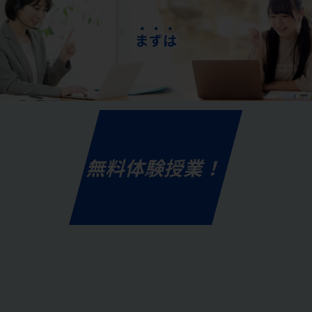
ま
ず
は
無料体験授業！