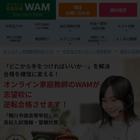
電話
資料請求
お問い合わせ
中高一貫校
WAMで成績が
中学生TOP
高校受験対策
テスト対策
内申対策
上がる理由
高校入試情報
授業料･入会･
教師紹介
よろこびの声
よくある質問
・受験対策
返金保証について
オンライン家庭教師WAM TOP
中学生のオンライン家庭教師
高校入試情
「どこから手をつければいいか…」を解決
合格を確信に変える！
オンライン家庭教師
の
WAM
が
志望校
に
逆転合格させます！
「鴨川令徳高等学校」の
高校入試情報・受験対策