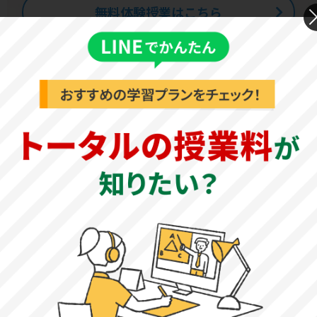
無料体験授業はこちら
鴨川令徳高等学校基本情報
公式サイト
鴨川令徳高等学校：
https://reitoku.ed.jp/
基本情報
創立年
1929年