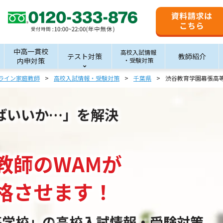
中高一貫校
高校入試情報
テスト対策
教師紹介
内申対策
・受験対策
ライン家庭教師
高校入試情報・受験対策
千葉県
渋谷教育学園幕張高
ばいいか…」を解決
教師
の
WAM
が
格させます！
等学校」の
高校入試情報・受験対策