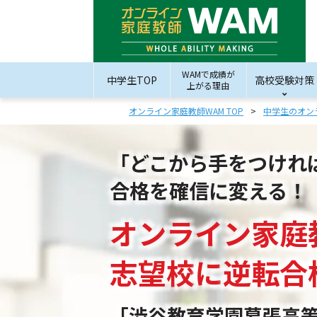
WAMで成績が
中学生TOP
高校受験対策
上がる理由
オンライン家庭教師WAM TOP
中学生のオン
「どこから手をつけれ
合格を確信に変える！
オンライン家庭
志望校
に
逆転合
「渋谷教育学園幕張高