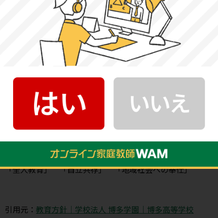
基本情報
創立年
1952年
博多高等学校 所在地情報
〒813-0041 福岡県福岡市東区水谷1-21-1
教育理念
建学の理念
「全人教育」 「自立共存」 「地域社会への奉仕」
引用元：
教育方針｜学校法人 博多学園｜博多高等学校