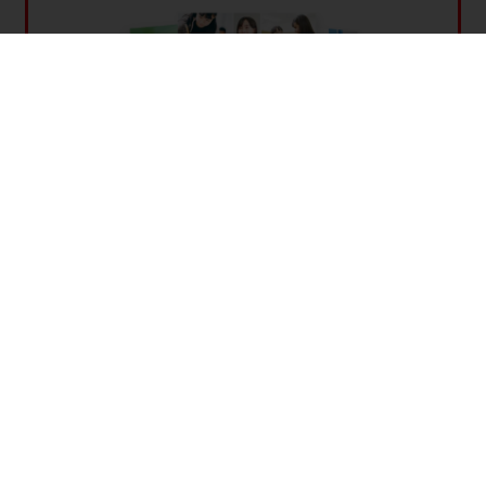
オンライン家庭教師WAMでできること！
中学生
● 高校受験 公立高校入試対策
● 高校受験 私立高校入試対策
● 中高一貫校内申対策
● 定期テスト対策 etc…
無料資料請求はこちら