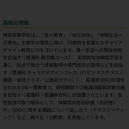
高校の特徴
博多高等学校は、「全人教育」「自立共存」「地域社会へ
の奉仕」を建学の理念に掲げ、30歳時を見据えたキャリア
デザイン教育に力を注いでいます。第一志望への現役合格
を目指す〈普通科 興志館コース〉、実践的な体験型学習を
通し、社会で役立つ資格取得や専門技術の習得などを目指
す〈普通科 キャリアデザインコース（ITビジネスクラス／
調理・保育クラス／公務員クラス）〉、看護専攻科2年間を
合わせた5年一貫教育で、最短期間での看護師国家試験合格
を目指す〈看護科・看護専攻科〉が設置されています。高
校独自の取り組みとして、体験型の宿泊研修〈志研修〉
や、SDGsに関する課題について話し合う〈クラスミーティ
ング〉など、様々な「志教育」を実施しています。