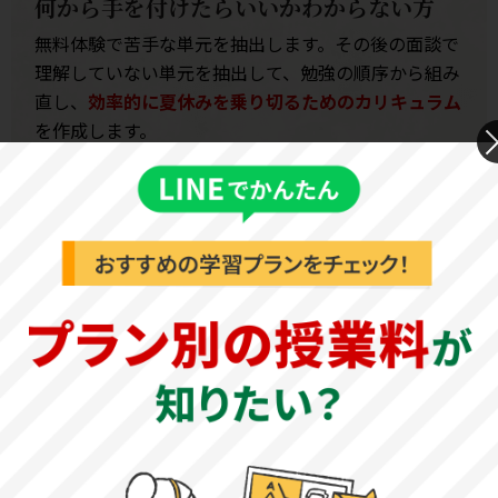
何から手を付けたらいいかわからない方
無料体験で苦手な単元を抽出します。その後の面談で
理解していない単元を抽出して、勉強の順序から組み
直し、
効率的に夏休みを乗り切るためのカリキュラム
を作成します。
無料体験授業はこちら
博多高等学校基本情報
公式サイト
博多高等学校：
https://hakata.ed.jp/highschool/