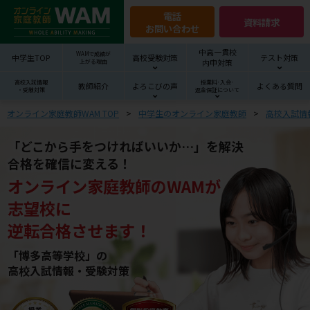
電話
資料請求
お問い合わせ
中高一貫校
WAMで成績が
中学生TOP
高校受験対策
テスト対策
内申対策
上がる理由
高校入試情報
授業料･入会･
教師紹介
よろこびの声
よくある質問
・受験対策
返金保証について
オンライン家庭教師WAM TOP
中学生のオンライン家庭教師
高校入試情
「どこから手をつければいいか…」を解決
合格を確信に変える！
オンライン家庭教師
の
WAM
が
志望校
に
逆転合格させます！
「博多高等学校」の
高校入試情報・受験対策