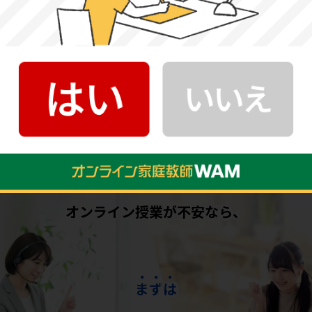
学などを目指す〈総合美術コース〉が設置されています。
21世紀社会で必要とされる問題解決力やコミュニケーショ
ン能力、自己表現力の養成のため、1人1台のiPadを活用し
たICT教育、さらに情報共有によるアクティブラーニングを
推進しています。
オンライン授業が不安なら、
ま
ず
は