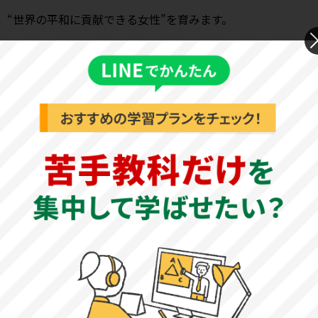
“世界の平和に貢献できる女性”を育みます。
Educating young women to contribute to world peace.
引用元：
校長挨拶・教育方針・沿革
高校の特徴
明光学園高等学校は、カトリックの精神に基づく全人格的
教育を行い、知・情・意のバランスのとれた世界の平和に
貢献できる女性を育成しています。国公立大学や難関私立
大学合格を目指すハイレベルな授業を展開する〈特進コー
ス〉、4年制大学から就職まで幅広い進路に対応する〈総合
進学コース〉、音楽の基礎を学び、技術と教養を身につけ
る〈総合音楽コース〉、美術の基本技術を学び、芸美大進