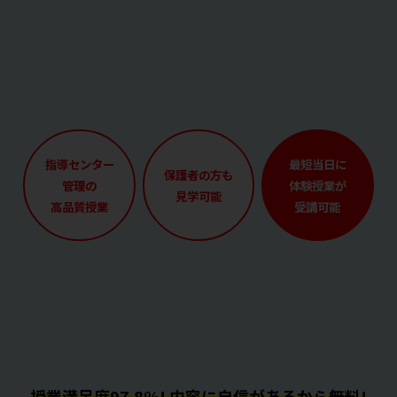
指導センター
最短当日に
保護者の方も
管理の
体験授業が
見学可能
高品質授業
受講可能
授業満足度97.8%! 内容に自信があるから無料!