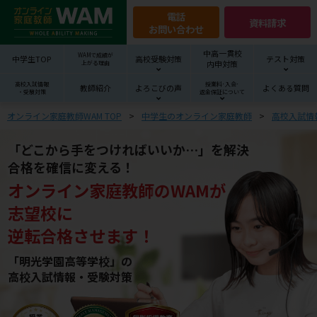
電話
資料請求
お問い合わせ
中高一貫校
WAMで成績が
中学生TOP
高校受験対策
テスト対策
内申対策
上がる理由
高校入試情報
授業料･入会･
教師紹介
よろこびの声
よくある質問
・受験対策
返金保証について
オンライン家庭教師WAM TOP
中学生のオンライン家庭教師
高校入試情
「どこから手をつければいいか…」を解決
合格を確信に変える！
オンライン家庭教師
の
WAM
が
志望校
に
逆転合格させます！
「明光学園高等学校」の
高校入試情報・受験対策