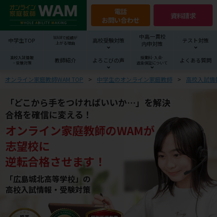
電話
資料請求
お問い合わせ
中高一貫校
WAMで成績が
中学生TOP
高校受験対策
テスト対策
内申対策
上がる理由
高校入試情報
授業料･入会･
教師紹介
よろこびの声
よくある質問
・受験対策
返金保証について
オンライン家庭教師WAM TOP
中学生のオンライン家庭教師
高校入試情
「どこから手をつければいいか…」を解決
合格を確信に変える！
オンライン家庭教師
の
WAM
が
志望校
に
逆転合格させます！
「広島城北高等学校」の
高校入試情報・受験対策