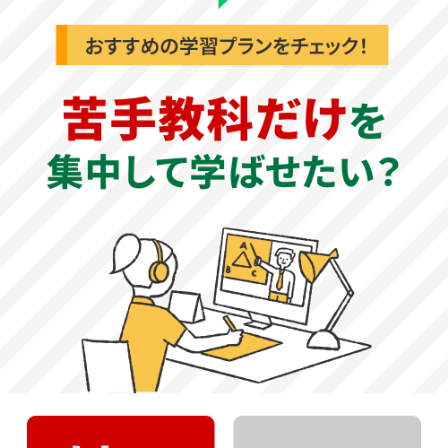
創立年
1963年
広島城北高等学校 所在地情報
〒732-0015 広島県広島市東区戸坂城山町1番3号
教育理念
建学の精神
英才教育の徹底
大学進学を目指す
中間一貫教育の実施