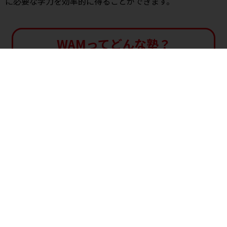
に必要な学力を効率的に得ることができます。
WAMってどんな塾？
まずは資料をご請求ください!
WAMの指導方針や
成績アップ・受験に役立つ資料を
無料
でお送りします。