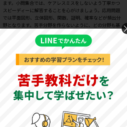
ます。小問集合では、ケアレスミスをしないよう丁寧かつ
スピーディーに解答することを心がけましょう。応用問題
では平面図形、立体図形、関数、証明、確率などが頻出分
野となります。苦手分野を作らないように、どの分野も基
礎知識をしっかりと身につけておきましょう。
英語の傾向と対策
例年、大問9題構成で、長文問題が2題と知識問題が出題さ
れます。設問数が多い傾向にあるため、時間配分には注意
が必要です。先に知識問題をケアレスミスなく確実に解答
し、長文問題の解答時間を確保しましょう。設問形式は選
択、適語補充、語句整序となります。単語、活用形、発
音、イディオムなど様々な知識が問われるため、基礎をし
っかりと固めておくことが重要となります。