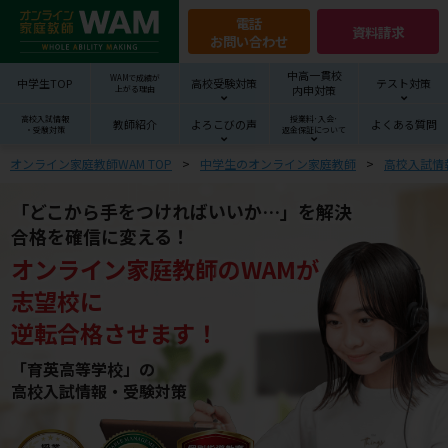
電話
資料請求
お問い合わせ
中高一貫校
WAMで成績が
中学生TOP
高校受験対策
テスト対策
内申対策
上がる理由
高校入試情報
授業料･入会･
教師紹介
よろこびの声
よくある質問
・受験対策
返金保証について
オンライン家庭教師WAM TOP
中学生のオンライン家庭教師
高校入試情
「どこから手をつければいいか…」を解決
合格を確信に変える！
オンライン家庭教師
の
WAM
が
志望校
に
逆転合格させます！
「育英高等学校」の
高校入試情報・受験対策