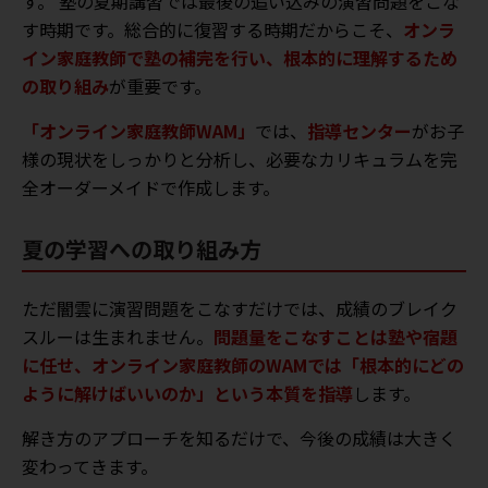
す。 塾の夏期講習では最後の追い込みの演習問題をこな
す時期です。総合的に復習する時期だからこそ、
オンラ
イン家庭教師で塾の補完を行い、根本的に理解するため
の取り組み
が重要です。
「オンライン家庭教師WAM」
では、
指導センター
がお子
様の現状をしっかりと分析し、必要なカリキュラムを完
全オーダーメイドで作成します。
夏の学習への取り組み方
ただ闇雲に演習問題をこなすだけでは、成績のブレイク
スルーは生まれません。
問題量をこなすことは塾や宿題
に任せ、オンライン家庭教師のWAMでは「根本的にどの
ように解けばいいのか」という本質を指導
します。
解き方のアプローチを知るだけで、今後の成績は大きく
変わってきます。