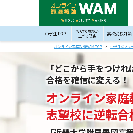
WAMで成績が
中学生TOP
高校受験対策
上がる理由
オンライン家庭教師WAM TOP
中学生のオン
「どこから手をつけれ
合格を確信に変える！
オンライン家庭
志望校
に
逆転合
「近畿大学附属豊岡高