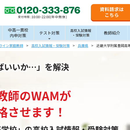
中高一貫校
高校入試情報
テスト対策
教師紹介
内申対策
・受験対策
ライン家庭教師
高校入試情報・受験対策
兵庫県
近畿大学附属豊岡高
ばいいか…」を解決
教師
の
WAM
が
格させます！
等学校」の
高校入試情報・受験対策