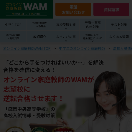
電話
資料請求
お問い合わせ
中高一貫校
WAMで成績が
中学生TOP
高校受験対策
テスト対策
内申対策
上がる理由
高校入試情報
授業料･入会･
教師紹介
よろこびの声
よくある質問
・受験対策
返金保証について
オンライン家庭教師WAM TOP
中学生のオンライン家庭教師
高校入試情
「どこから手をつければいいか…」を解決
合格を確信に変える！
オンライン家庭教師
の
WAM
が
志望校
に
逆転合格させます！
「盛岡中央高等学校」の
高校入試情報・受験対策