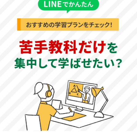
社会の傾向と対策
試験時間50分で、地理2題、歴史2題、公民2題の大問6題構
成です。地理と歴史は標準レベルの問題となっているた
め、基礎をしっかりと身につけておくとよいでしょう。公
民の難易度はやや高くなっているため、基礎だけでなく応
用問題にも取り組んでおくことが大切です。
高校受験対策！
目的に合わせて
指導要項を作成します。
合格したい学校がある方