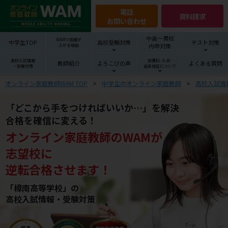
電話
資料請求
お問い合わせ
中高一貫校
WAMで成績が
中学生TOP
高校受験対策
テスト対策
内申対策
上がる理由
高校入試情報
授業料･入会･
教師紹介
よろこびの声
よくある質問
・受験対策
返金保証について
オンライン家庭教師WAM TOP
中学生のオンライン家庭教師
高校入試情
「どこから手をつければいいか…」を解決
合格を確信に変える！
オンライン家庭教師
の
WAM
が
志望校
に
逆転合格させます！
「樟南高等学校」の
高校入試情報・受験対策