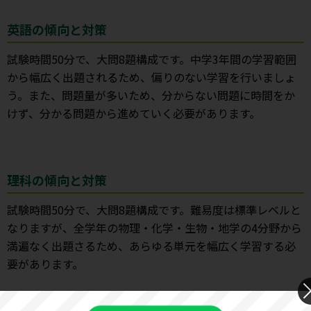
英語の傾向と対策
試験時間50分で、大問8題構成です。中学3年間の学習範囲
から幅広く出題されるため、偏りのない学習を行いましょ
う。また、問題量が多いため、分からない問題に時間をか
けず、分かる問題から進めていく必要があります。
理科の傾向と対策
試験時間50分で、大問8題構成です。難易度は標準レベルと
なりますが、全学年の物理・化学・生物・地学の4分野から
満遍なく出題さるため、あらゆる単元を幅広く学習する必
要があります。