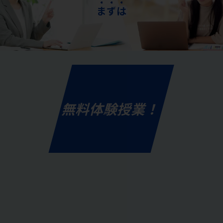
ま
ず
は
無料体験授業！