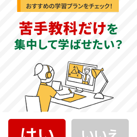
されました。問題集や過去問を活用して、問題の意図を正
確に読み取り、自分の言葉で解答を記述できるようにして
おきましょう。
（学業特待入試・特技特待入試・専願入試）
試験時間50分で、読解問題2題、古文問題1題の大問3題構成
です。読解問題の本文だけでなく、本文に対する会話文や
書評の文章も出題されるため、全体的に文章量が多くなっ
ています。様々な読解問題の文章を読み、速読力を身につ
けておきましょう。
英語の傾向と対策
（一般入試・学業特待入試・特技特待入試・専願入試）
試験時間50分で、大問7題構成です。リスニング問題が含ま