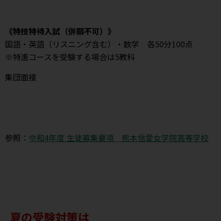
《特技特待入試（併願不可）》
国語・英語（リスニング含む）・数学 各50分100点
※特進コースを受験する場合は5教科
集団面接
参照：
令和4年度 生徒募集要項 熊本信愛女学院高等学校
夏の受験対策は