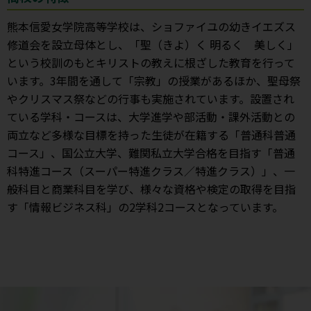
熊本信愛女学院高等学校は、ショファイユの幼きイエズス
修道会を設立母体とし、「聖（きよ）く 明るく 美しく」
という校訓のもとキリストの教えに根ざした教育を行って
います。3年間を通して「宗教」の授業があるほか、聖母祭
やクリスマス祭などの行事も実施されています。設置され
ている学科・コースは、大学進学や部活動・課外活動との
両立など多様な目標を持った生徒が在籍する「普通科普通
コース」、国公立大学、難関私立大学合格を目指す「普通
科特進コース（スーパー特進クラス／特進クラス）」、一
般科目と商業科目を学び、様々な資格や検定の取得を目指
す「情報ビジネス科」の2学科2コースとなっています。