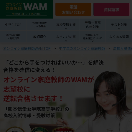
電話
資料請求
お問い合わせ
中高一貫校
WAMで成績が
中学生TOP
高校受験対策
テスト対策
内申対策
上がる理由
高校入試情報
授業料･入会･
教師紹介
よろこびの声
よくある質問
・受験対策
返金保証について
オンライン家庭教師WAM TOP
中学生のオンライン家庭教師
高校入試情
「どこから手をつければいいか…」を解決
合格を確信に変える！
オンライン家庭教師
の
WAM
が
志望校
に
逆転合格させます！
「熊本信愛女学院高等学校」の
高校入試情報・受験対策