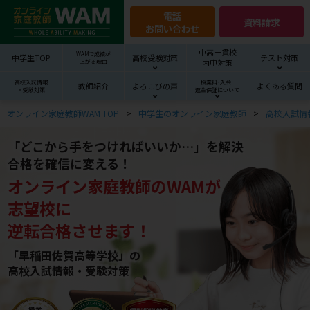
電話
資料請求
お問い合わせ
中高一貫校
WAMで成績が
中学生TOP
高校受験対策
テスト対策
内申対策
上がる理由
高校入試情報
授業料･入会･
教師紹介
よろこびの声
よくある質問
・受験対策
返金保証について
オンライン家庭教師WAM TOP
中学生のオンライン家庭教師
高校入試情
「どこから手をつければいいか…」を解決
合格を確信に変える！
オンライン家庭教師
の
WAM
が
志望校
に
逆転合格させます！
「早稲田佐賀高等学校」の
高校入試情報・受験対策