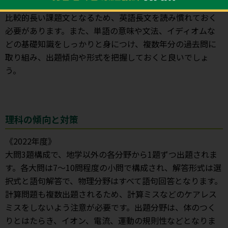
訳や並び替え、内容一致、適語補充などが出題されます。
比較的長い課題文となるため、英語長文を読み慣れておく
必要があります。また、単語の意味や文法、イディオムな
どの基礎知識をしっかりと身につけ、複数年分の過去問に
取り組み、出題傾向や形式を把握しておくと良いでしょ
う。
理科の傾向と対策
《2022年度》
大問3題構成で、地学以外の各分野から1題ずつ出題されま
す。各大問は7～10問程度の小問で構成され、解答形式は選
択式と語句解答で、物理分野はすべて語句回答となります。
計算問題も複数出題されるため、計算ミスなどのケアレス
ミスをしないよう注意が必要です。出題分野は、体のつく
りとはたらき、イオン、電流、運動の規則性などとなりま