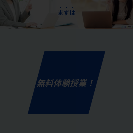
ま
ず
は
無料体験授業！