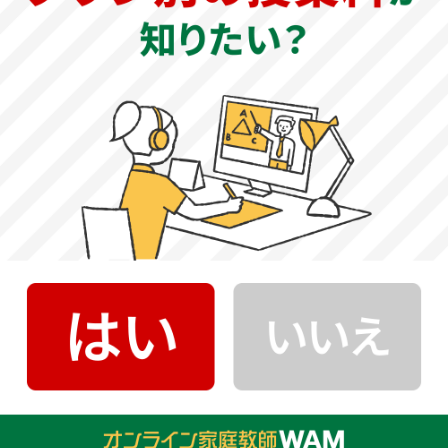
量が多いため、速読力と精読力が必要となります。小問と
して漢字の読み書きや接続詞、語句の意味、古文単語、現
代仮名遣い、文学史などの知識問題が出題されるため、毎
日コツコツ学習し、ことばの知識を身につけましょう。解
答形式は大半がマーク式となりますが、抜き出しや20～45
字程度の説明記述問題も含まれます。自分の言葉で分かり
やすく簡潔に記述する練習を行いましょう。
英語の傾向と対策
《2022年度》
大問6題構成で、会話文3題、長文読解2題、自由英作文1題
となります。会話文は、選択式の適語補充や類義語、並び
替え、内容一致などの問題が出題されます。自由英作文は
15～20語程度の字数指定があるものと、指定語句のみで字
数制限のないものがあります。長文読解問題では、和文英