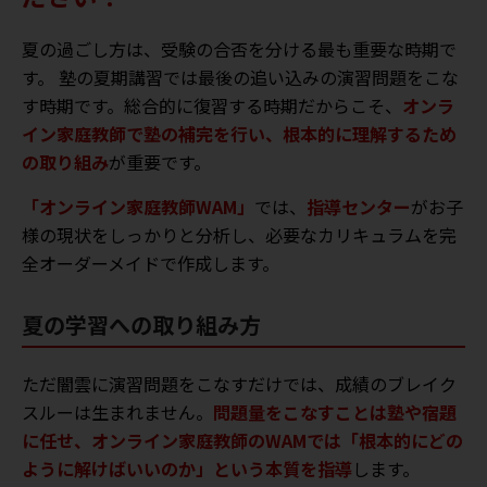
夏の過ごし方は、受験の合否を分ける最も重要な時期で
す。 塾の夏期講習では最後の追い込みの演習問題をこな
す時期です。総合的に復習する時期だからこそ、
オンラ
イン家庭教師で塾の補完を行い、根本的に理解するため
の取り組み
が重要です。
「オンライン家庭教師WAM」
では、
指導センター
がお子
様の現状をしっかりと分析し、必要なカリキュラムを完
全オーダーメイドで作成します。
夏の学習への取り組み方
ただ闇雲に演習問題をこなすだけでは、成績のブレイク
スルーは生まれません。
問題量をこなすことは塾や宿題
に任せ、オンライン家庭教師のWAMでは「根本的にどの
ように解けばいいのか」という本質を指導
します。