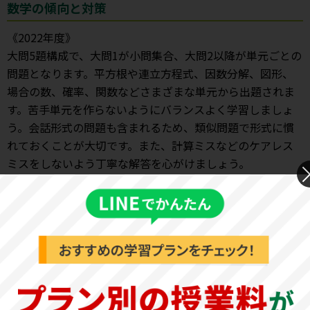
数学の傾向と対策
《2022年度》
大問5題構成で、大問1が小問集合、大問2以降が単元ごとの
問題となります。平方根や連立方程式、因数分解、図形、
場合の数、確率、関数などさまざまな単元から出題されま
す。苦手単元を作らないようにバランスよく学習しましょ
う。会話形式の問題も含まれるため、類似問題で形式に慣
れておくことが大切です。また、計算ミスなどのケアレス
ミスをしないよう丁寧な解答を心がけましょう。
国語の傾向と対策
《2022年度》
大問3題構成で、論説的文章、小説的文章・古文から1題ず
つ出題されます。論説的文章と小説的文章は、ともに文章