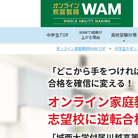
WAMで成績が
中学生TOP
高校受験対策
上がる理由
オンライン家庭教師WAM TOP
中学生のオン
「どこから手をつけれ
合格を確信に変える！
オンライン家庭
志望校
に
逆転合
「城西大学付属川越高