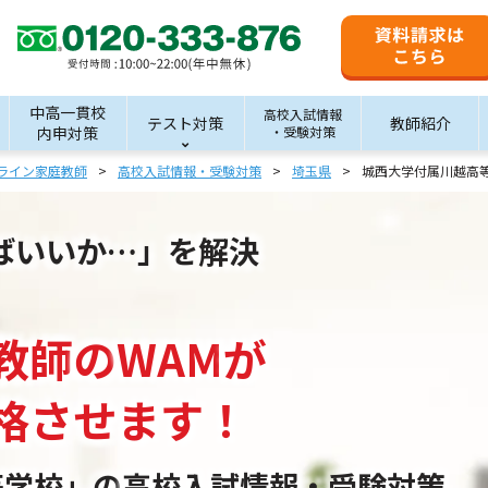
中高一貫校
高校入試情報
テスト対策
教師紹介
内申対策
・受験対策
ライン家庭教師
高校入試情報・受験対策
埼玉県
城西大学付属川越高
ばいいか…」を解決
教師
の
WAM
が
格させます！
等学校」の
高校入試情報・受験対策