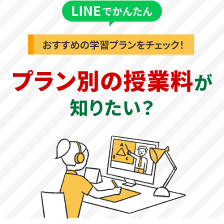
参照：
令和4年度募集要項
高校受験対策！
目的に合わせて
指導要項を作成します。
合格したい学校がある方
30年の指導実績から蓄積している
WAM
のデータを利
用し、合格のためのカリキュラムをオーダーメイドで
作成します。