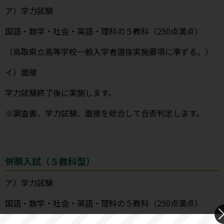
ア）学力試験
国語・数学・社会・英語・理科の５教科（250点満点）
（鳥取県立高等学校一般入学者選抜実施要項に準ずる。）
イ）面接
学力試験終了後に実施します。
※調査書、学力試験、面接を総合して合否判定します。
併願入試（５教科型）
ア）学力試験
国語・数学・社会・英語・理科の５教科（250点満点）