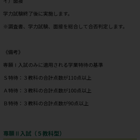
イ）面接
学力試験終了後に実施します。
※調査書、学力試験、面接を総合して合否判定します。
《備考》
専願Ⅰ入試のみに適用される学業特待の基準
Ｓ特待：３教科の合計点数が110点以上
Ａ特待：３教科の合計点数が100点以上
Ｂ特待：３教科の合計点数が90点以上
専願Ⅱ入試（５教科型）