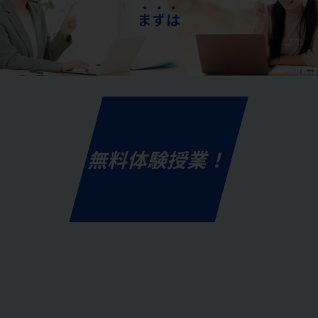
ま
ず
は
無料体験授業！