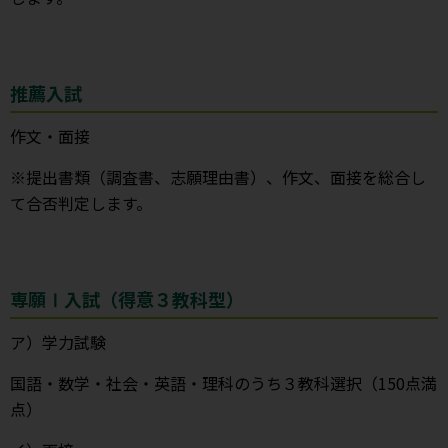
推薦入試
作文・面接
※提出書類（調査書、志願理由書）、作文、面接を総合し
て合否判定します。
専願Ⅰ入試（得意３教科型）
ア）学力試験
国語・数学・社会・英語・理科のうち３教科選択（150点満
点）