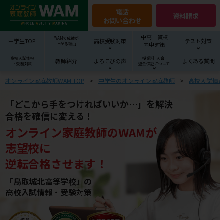
電話
資料請求
お問い合わせ
中高一貫校
WAMで成績が
中学生TOP
高校受験対策
テスト対策
内申対策
上がる理由
高校入試情報
授業料･入会･
教師紹介
よろこびの声
よくある質問
・受験対策
返金保証について
オンライン家庭教師WAM TOP
中学生のオンライン家庭教師
高校入試情
「どこから手をつければいいか…」を解決
合格を確信に変える！
オンライン家庭教師
の
WAM
が
志望校
に
逆転合格させます！
「鳥取城北高等学校」の
高校入試情報・受験対策