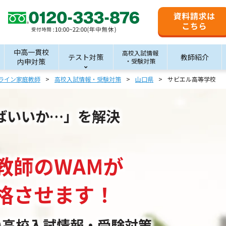
中高一貫校
高校入試情報
テスト対策
教師紹介
内申対策
・受験対策
ライン家庭教師
高校入試情報・受験対策
山口県
サビエル高等学校
ばいいか…」を解決
教師
の
WAM
が
格させます！
の
高校入試情報・受験対策