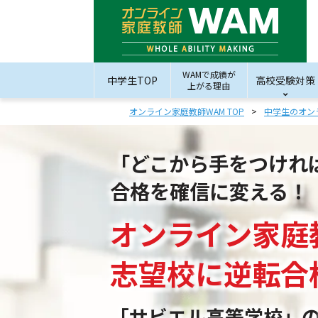
WAMで成績が
中学生TOP
高校受験対策
上がる理由
オンライン家庭教師WAM TOP
中学生のオン
「どこから手をつけれ
合格を確信に変える！
オンライン家庭
志望校
に
逆転合
「サビエル高等学校」